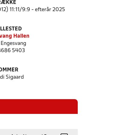
RÆKKE
12) 11:11/9:9 - efterår 2025
ILLESTED
vang Hallen
 Engesvang
 8686 5403
OMMER
di Sigaard