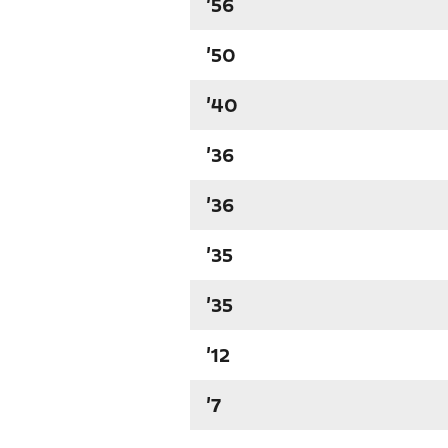
'56
'50
'40
'36
'36
'35
'35
'12
'7