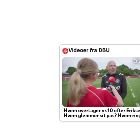
Videoer fra DBU
05
Hvem overtager nr.10 efter Eriks
Hvem glemmer sit pas? Hvem rin
Joachim altid til efter kampe?