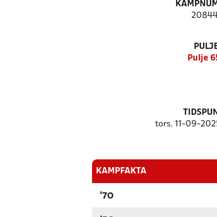
KAMPNU
20844
PULJ
Pulje 6
TIDSPU
tors. 11-09-202
KAMPFAKTA
'70