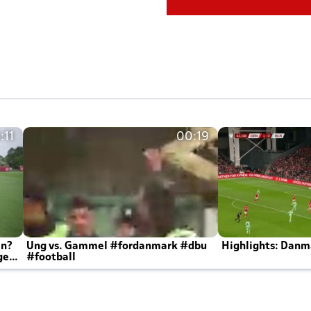
:11
00:19
en?
Ung vs. Gammel #fordanmark #dbu
Highlights: Danma
ger
#football