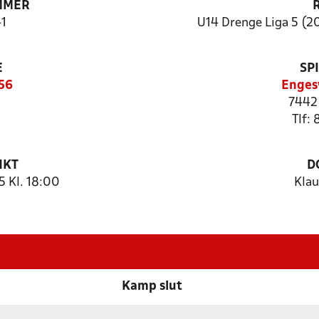
MMER
1
U14 Drenge Liga 5 (20
E
SP
56
Enges
7442
Tlf:
NKT
D
5 Kl. 18:00
Klau
Kamp slut