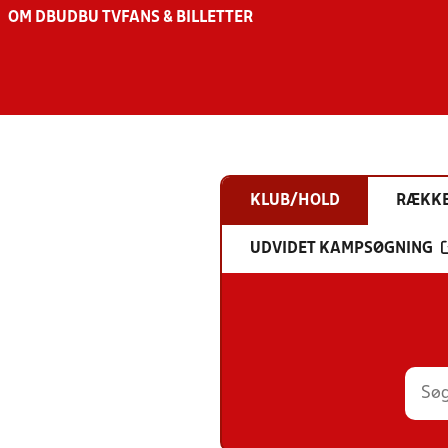
OM DBU
DBU TV
FANS & BILLETTER
KLUB/HOLD
RÆKK
UDVIDET KAMPSØGNING