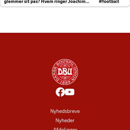
glemmer sit pas? Hvem ringer Joachim
#football
altid til efter kampe?
Nyhedsbreve
Nyheder