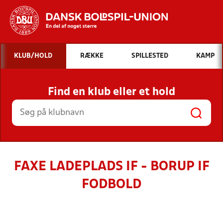
Hvad vil du søge efter?
KLUB/HOLD
RÆKKE
SPILLESTED
KAMP
INDHOLD OG NYHEDER
Find en klub eller et hold
STILLINGER, RESULTATER, KLUBBER OG
HOLD
FAXE LADEPLADS IF - BORUP IF
FODBOLD