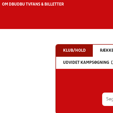
OM DBU
DBU TV
FANS & BILLETTER
KLUB/HOLD
RÆKK
UDVIDET KAMPSØGNING