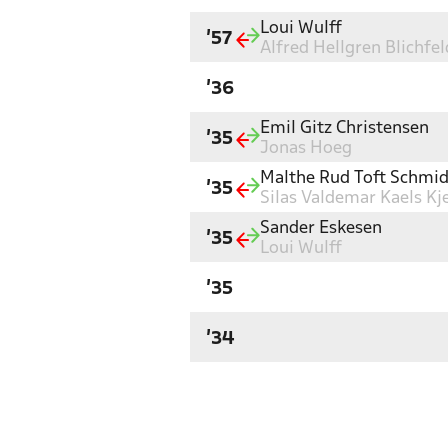
Loui Wulff
'57
Alfred Hellgren Blichfel
'36
Emil Gitz Christensen
'35
Jonas Hoeg
Malthe Rud Toft Schmid
'35
Silas Valdemar Kaels Kj
Sander Eskesen
'35
Loui Wulff
'35
'34