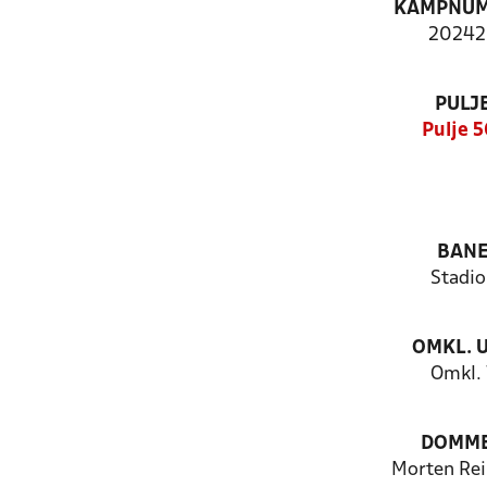
KAMPNU
20242
PULJ
Pulje 5
BAN
Stadio
OMKL. 
Omkl. 
DOMM
Morten Rei