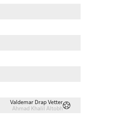
Valdemar Drap Vetter
Ahmad Khalil Altobh