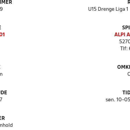
MMER
9
U15 Drenge Liga 1 
E
SP
01
ALPI 
5270
Tlf:
E
OMKL
n
O
UDE
TI
7
søn. 10-0
ER
nhold