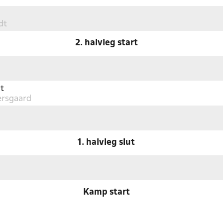
dt
2. halvleg start
t
ersgaard
1. halvleg slut
Kamp start