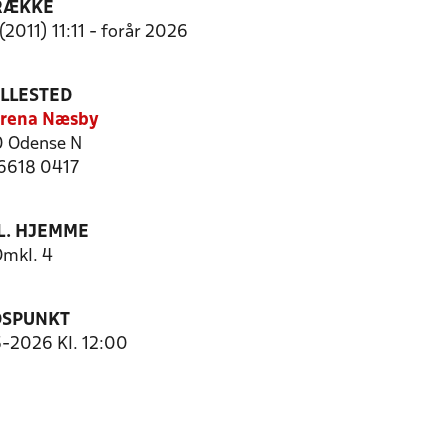
RÆKKE
(2011) 11:11 - forår 2026
ILLESTED
Arena Næsby
 Odense N
 6618 0417
. HJEMME
mkl. 4
DSPUNKT
5-2026 Kl. 12:00