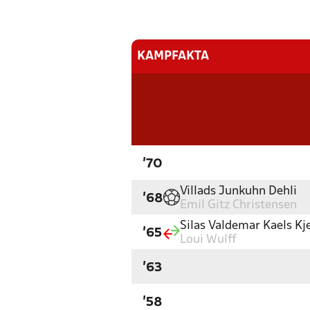
KAMPFAKTA
'70
Villads Junkuhn Dehli
'68
Emil Gitz Christensen
Silas Valdemar Kaels Kj
'65
Loui Wulff
'63
'58