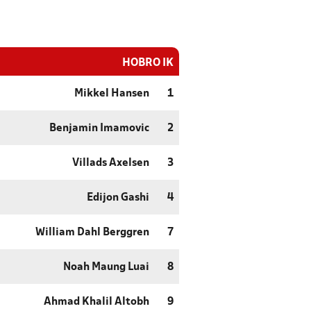
HOBRO IK
Mikkel Hansen
1
Benjamin Imamovic
2
Villads Axelsen
3
Edijon Gashi
4
William Dahl Berggren
7
Noah Maung Luai
8
Ahmad Khalil Altobh
9