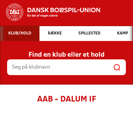
Hvad vil du søge efter?
KLUB/HOLD
RÆKKE
SPILLESTED
KAMP
INDHOLD OG NYHEDER
Find en klub eller et hold
STILLINGER, RESULTATER, KLUBBER OG
HOLD
AAB - DALUM IF