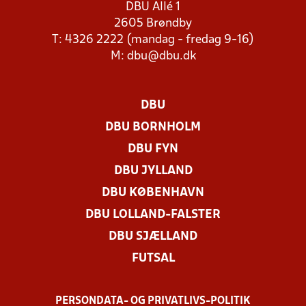
DBU Allé 1
2605 Brøndby
T: 4326 2222 (mandag - fredag 9-16)
M:
dbu@dbu.dk
DBU
DBU BORNHOLM
DBU FYN
DBU JYLLAND
DBU KØBENHAVN
DBU LOLLAND-FALSTER
DBU SJÆLLAND
FUTSAL
PERSONDATA- OG PRIVATLIVS-POLITIK