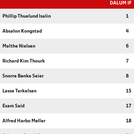
DALUM IF
Phillip Thuelund Isalin
1
Absalon Kongstad
4
Malthe Nielsen
6
Richard Kim Thourk
7
Snorre Bønke Seier
8
Lasse Terkelsen
15
Esam Said
17
Alfred Harbo Møller
18