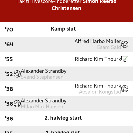
Tak til livescore-indberetter
Simon Reersø
Christensen
Kamp slut
'70
Alfred Harbo Møller
'64
Esam Said
Richard Kim Thourk
'55
Alexander Strandby
'52
Svend Stephansen
Richard Kim Thourk
'38
Absalon Kongstad
Alexander Strandby
'36
Milan Max Hansen
2. halvleg start
'36