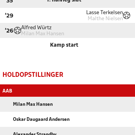
1. halvleg slut
'35
Lasse Terkelsen
'29
Malthe Nielsen
Alfred Würtz
'26
Milan Max Hansen
Kamp start
HOLDOPSTILLINGER
AAB
Milan Max Hansen
Oskar Daugaard Andersen
Alexander Strandby