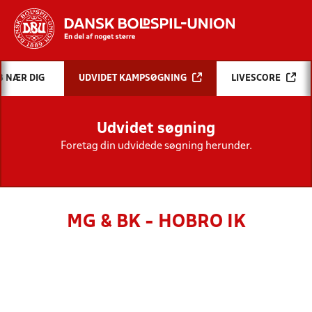
Hvad vil du søge efter?
B NÆR DIG
UDVIDET KAMPSØGNING
LIVESCORE
INDHOLD OG NYHEDER
Udvidet søgning
STILLINGER, RESULTATER, KLUBBER OG
HOLD
Foretag din udvidede søgning herunder.
MG & BK - HOBRO IK