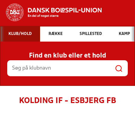
Hvad vil du søge efter?
KLUB/HOLD
RÆKKE
SPILLESTED
KAMP
INDHOLD OG NYHEDER
Find en klub eller et hold
STILLINGER, RESULTATER, KLUBBER OG
HOLD
KOLDING IF - ESBJERG FB