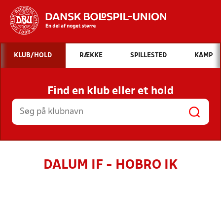
Hvad vil du søge efter?
KLUB/HOLD
RÆKKE
SPILLESTED
KAMP
INDHOLD OG NYHEDER
Find en klub eller et hold
STILLINGER, RESULTATER, KLUBBER OG
HOLD
DALUM IF - HOBRO IK