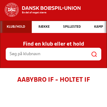
Hvad vil du søge efter?
KLUB/HOLD
RÆKKE
SPILLESTED
KAMP
INDHOLD OG NYHEDER
Find en klub eller et hold
STILLINGER, RESULTATER, KLUBBER OG
HOLD
AABYBRO IF - HOLTET IF