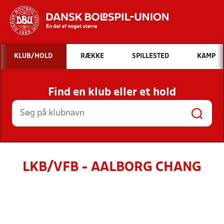
Hvad vil du søge efter?
KLUB/HOLD
RÆKKE
SPILLESTED
KAMP
INDHOLD OG NYHEDER
Find en klub eller et hold
STILLINGER, RESULTATER, KLUBBER OG
HOLD
LKB/VFB - AALBORG CHANG