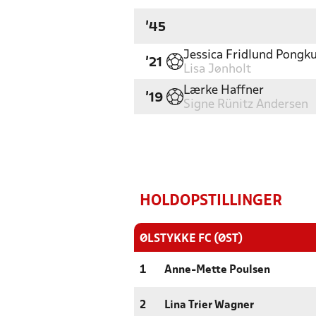
'45
Jessica Fridlund Pongku
'21
Lisa Jønholt
Lærke Haffner
'19
Signe Rünitz Andersen
HOLDOPSTILLINGER
ØLSTYKKE FC (ØST)
1
Anne-Mette Poulsen
2
Lina Trier Wagner