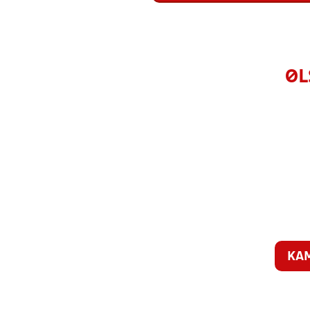
ØL
KA