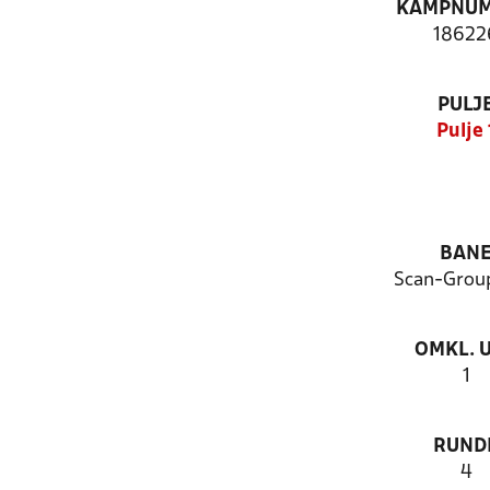
KAMPNU
18622
PULJ
Pulje 
BAN
Scan-Grou
OMKL. 
1
RUND
4