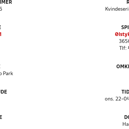
MMER
6
Kvindeser
E
SP
1
Ølsty
3650
Tlf:
E
OMKL
p Park
UDE
TI
ons. 22-0
E
D
Ha