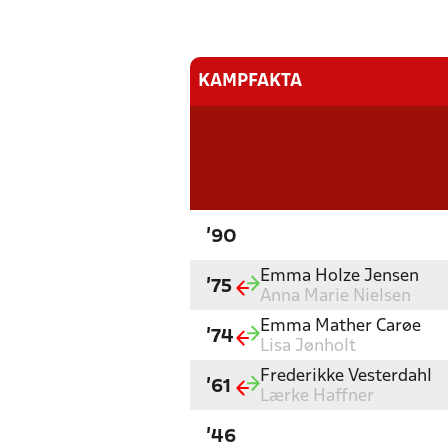
KAMPFAKTA
'90
Emma Holze Jensen
'75
Anna Marie Nielsen
Emma Mather Carøe
'74
Lisa Jønholt
Frederikke Vesterdahl
'61
Lærke Haffner
'46