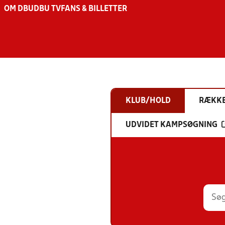
OM DBU
DBU TV
FANS & BILLETTER
KLUB/HOLD
RÆKK
UDVIDET KAMPSØGNING