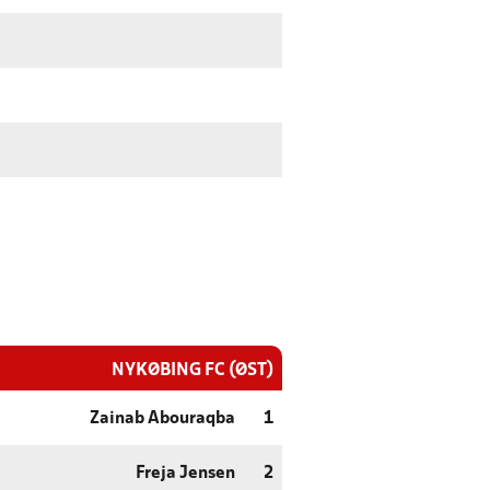
NYKØBING FC (ØST)
Zainab Abouraqba
1
Freja Jensen
2