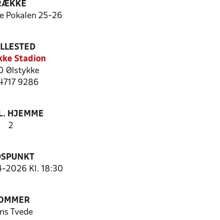
RÆKKE
ie Pokalen 25-26
ILLESTED
kke Stadion
 Ølstykke
 4717 9286
. HJEMME
2
DSPUNKT
4-2026 Kl. 18:30
OMMER
ns Tvede