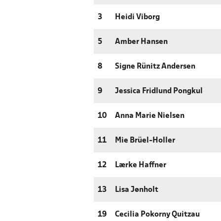
3
Heidi Viborg
5
Amber Hansen
8
Signe Rünitz Andersen
9
Jessica Fridlund Pongkul
10
Anna Marie Nielsen
11
Mie Brüel-Holler
12
Lærke Haffner
13
Lisa Jønholt
19
Cecilia Pokorny Quitzau