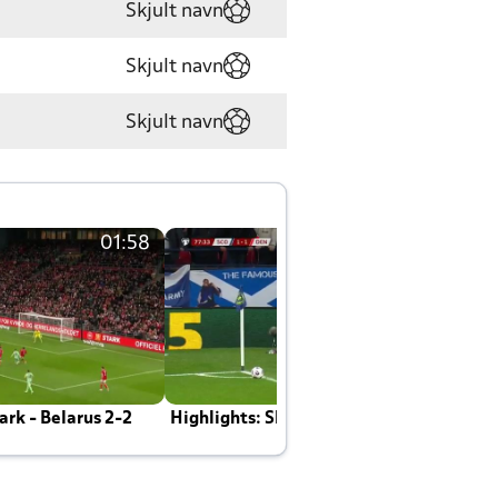
Skjult navn
Skjult navn
Skjult navn
01:58
01:58
rk - Belarus 2-2
Highlights: Skotland - Danmark 4-2
J
E