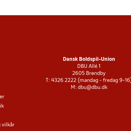
Dansk Boldspil-Union
DBU Allé 1
2605 Brøndby
T: 4326 2222 (mandag - fredag 9-16
M:
dbu@dbu.dk
ger
ik
 vilkår