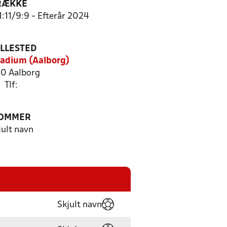
RÆKKE
1:11/9:9 - Efterår 2024
ILLESTED
tadium (Aalborg)
0 Aalborg
Tlf:
OMMER
jult navn
Skjult navn