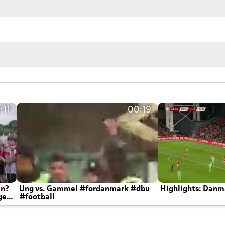
:11
00:19
en?
Ung vs. Gammel #fordanmark #dbu
Highlights: Danma
ger
#football