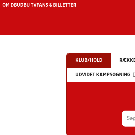
OM DBU
DBU TV
FANS & BILLETTER
KLUB/HOLD
RÆKK
UDVIDET KAMPSØGNING