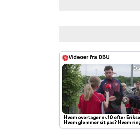
Videoer fra DBU
05
Hvem overtager nr.10 efter Eriks
Hvem glemmer sit pas? Hvem rin
Joachim altid til efter kampe?