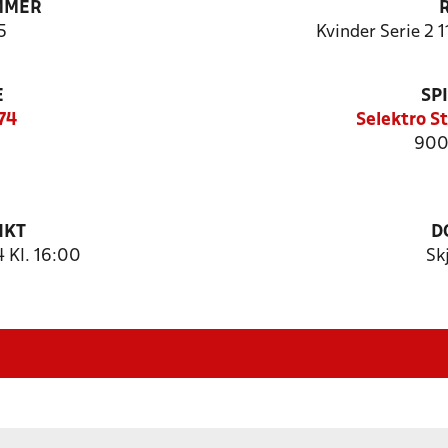
MMER
5
Kvinder Serie 2 1
E
SP
74
Selektro S
900
NKT
D
 Kl. 16:00
Sk