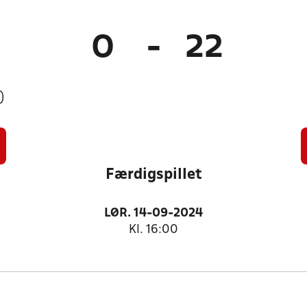
0
-
22
)
Færdigspillet
LØR. 14-09-2024
Kl. 16:00