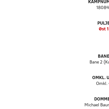
KAMPNU
18084
PULJ
Øst 1
BAN
Bane 2 (K
OMKL. 
Omkl.
DOMM
Michael Bau