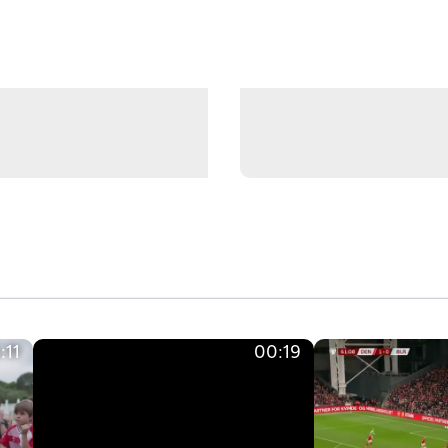
:11
00:19