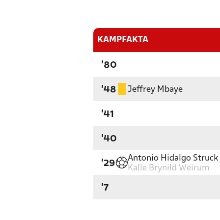
KAMPFAKTA
'80
Jeffrey Mbaye
'48
'41
'40
Antonio Hidalgo Struck
'29
Kalle Brynild Weirum
'7