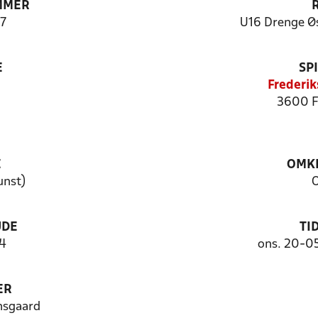
MMER
7
U16 Drenge Øs
E
SP
Frederik
3600 F
E
OMKL
unst)
O
UDE
TI
 4
ons. 20-0
ER
nsgaard