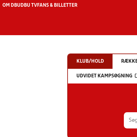
OM DBU
DBU TV
FANS & BILLETTER
KLUB/HOLD
RÆKK
UDVIDET KAMPSØGNING