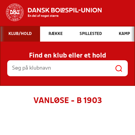
Hvad vil du søge efter?
KLUB/HOLD
RÆKKE
SPILLESTED
KAMP
INDHOLD OG NYHEDER
Find en klub eller et hold
STILLINGER, RESULTATER, KLUBBER OG
HOLD
VANLØSE - B 1903