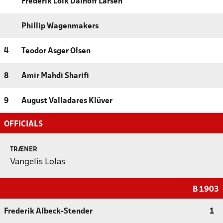
Frederik Lolk Dalhoff Larsen
Phillip Wagenmakers
4
Teodor Asger Olsen
8
Amir Mahdi Sharifi
9
August Valladares Klüver
OFFICIALS
TRÆNER
Vangelis Lolas
B 1903
Frederik Albeck-Stender
1