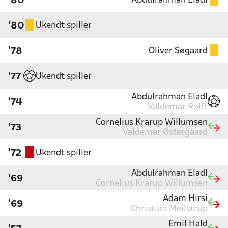
Abdulrahman Eladl
'80
Ukendt spiller
'80
Oliver Søgaard
'78
Ukendt spiller
'77
Abdulrahman Eladl
'74
Valdemar Rolff
Cornelius Krarup Willumsen
'73
Valdemar Østergaard
Ukendt spiller
'72
Abdulrahman Eladl
'69
Cornelius Krarup Willumsen
Adam Hirsi
'69
Christian Meilstrup
Emil Hald