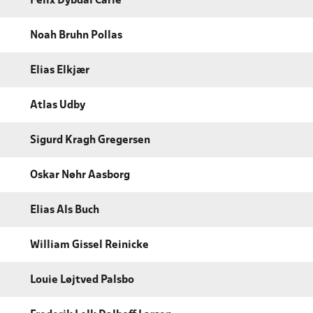
Felix Dybdal Carlé
Noah Bruhn Pollas
Elias Elkjær
Atlas Udby
Sigurd Kragh Gregersen
Oskar Nøhr Aasborg
Elias Als Buch
William Gissel Reinicke
Louie Løjtved Palsbo