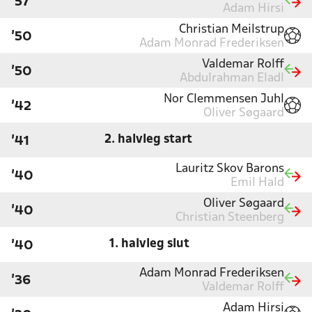
'57
Adam Hirsi
Christian Meilstrup
'50
Adam Monrad Frederiksen
Valdemar Rolff
'50
Abdulrahman Eladl
Nor Clemmensen Juhl
'42
Oliver Søgaard
2. halvleg start
'41
Lauritz Skov Barons
'40
Emil Hald
Oliver Søgaard
'40
Christian Steenberg
1. halvleg slut
'40
Adam Monrad Frederiksen
'36
Valdemar Rolff
Adam Hirsi