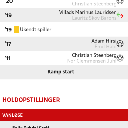
'20
Christian Steenberg
Villads Marinus Lauridsen
'19
Lauritz Skov Barons
Ukendt spiller
'19
Adam Hirsi
'17
Emil Hald
Christian Steenberg
'11
Nor Clemmensen Juhl
Kamp start
HOLDOPSTILLINGER
VANLØSE