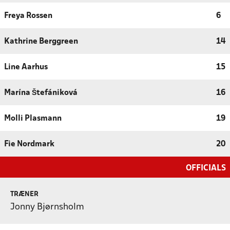
Freya Rossen
6
Kathrine Berggreen
14
Line Aarhus
15
Marína Štefániková
16
Molli Plasmann
19
Fie Nordmark
20
OFFICIALS
TRÆNER
Jonny Bjørnsholm