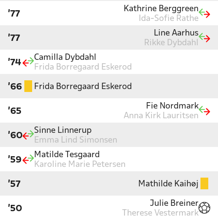
Kathrine Berggreen
'77
Ida-Sofie Rathe
Line Aarhus
'77
Rikke Dybdahl
Camilla Dybdahl
'74
Frida Borregaard Eskerod
Frida Borregaard Eskerod
'66
Fie Nordmark
'65
Anna Kirk Lauritsen
Sinne Linnerup
'60
Emma Lind Simonsen
Matilde Tesgaard
'59
Karoline Marie Petersen
Mathilde Kaihøj
'57
Julie Breiner
'50
Therese Vestermark