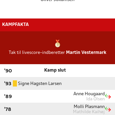
KAMPFAKTA
Tak til livescore-indberetter
Martin Vestermark
Kamp slut
'90
Signe Hagsten Larsen
'93
Anne Hougaard
'89
Ida Olsen
Molli Plasmann
'78
Mathilde Kaihøj