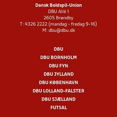
Dansk Boldspil-Union
DBU Allé 1
2605 Brøndby
T: 4326 2222 (mandag - fredag 9-16)
M:
dbu@dbu.dk
DBU
DBU BORNHOLM
DBU FYN
DBU JYLLAND
DBU KØBENHAVN
DBU LOLLAND-FALSTER
DBU SJÆLLAND
FUTSAL