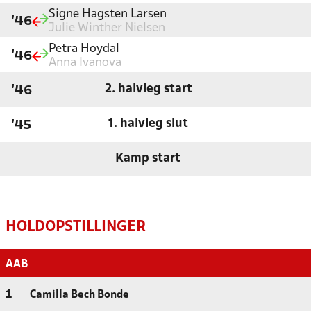
Signe Hagsten Larsen
'46
Julie Winther Nielsen
Petra Hoydal
'46
Anna Ivanova
2. halvleg start
'46
1. halvleg slut
'45
Kamp start
HOLDOPSTILLINGER
AAB
1
Camilla Bech Bonde