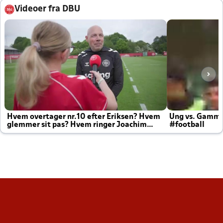
Videoer fra DBU
Hvem overtager nr.10 efter Eriksen? Hvem
Ung vs. Gamm
glemmer sit pas? Hvem ringer Joachim
#football
altid til efter kampe?