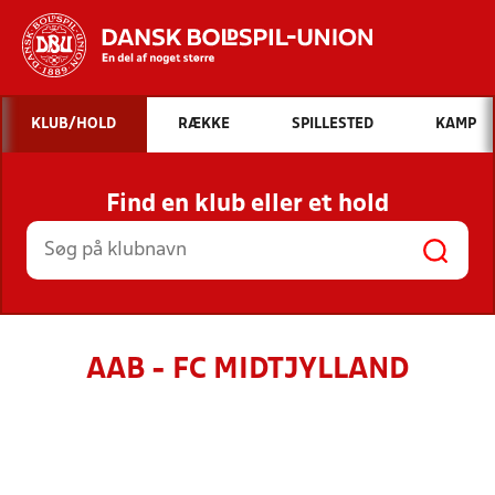
Hvad vil du søge efter?
KLUB/HOLD
RÆKKE
SPILLESTED
KAMP
INDHOLD OG NYHEDER
Find en klub eller et hold
STILLINGER, RESULTATER, KLUBBER OG
HOLD
AAB - FC MIDTJYLLAND