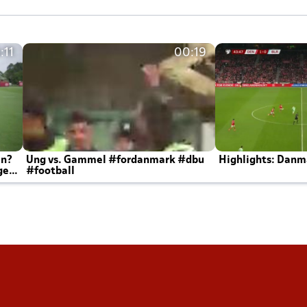
:11
00:19
en?
Ung vs. Gammel #fordanmark #dbu
Highlights: Danma
ger
#football