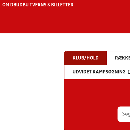
OM DBU
DBU TV
FANS & BILLETTER
KLUB/HOLD
RÆKK
UDVIDET KAMPSØGNING