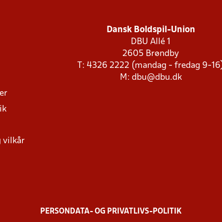
Dansk Boldspil-Union
DBU Allé 1
2605 Brøndby
T: 4326 2222 (mandag - fredag 9-16
M:
dbu@dbu.dk
ger
ik
 vilkår
PERSONDATA- OG PRIVATLIVS-POLITIK