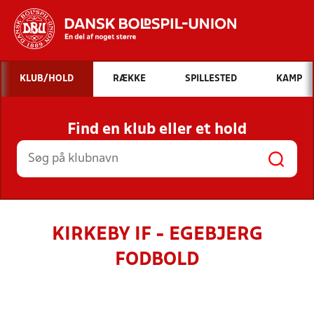
Hvad vil du søge efter?
KLUB/HOLD
RÆKKE
SPILLESTED
KAMP
INDHOLD OG NYHEDER
Find en klub eller et hold
STILLINGER, RESULTATER, KLUBBER OG
HOLD
KIRKEBY IF - EGEBJERG
FODBOLD