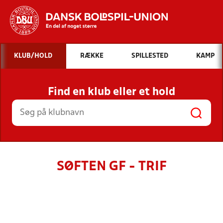
Hvad vil du søge efter?
KLUB/HOLD
RÆKKE
SPILLESTED
KAMP
INDHOLD OG NYHEDER
Find en klub eller et hold
STILLINGER, RESULTATER, KLUBBER OG
HOLD
SØFTEN GF - TRIF