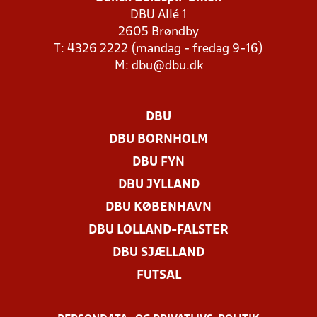
DBU Allé 1
2605 Brøndby
T: 4326 2222 (mandag - fredag 9-16)
M:
dbu@dbu.dk
DBU
DBU BORNHOLM
DBU FYN
DBU JYLLAND
DBU KØBENHAVN
DBU LOLLAND-FALSTER
DBU SJÆLLAND
FUTSAL