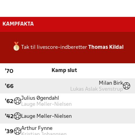
KAMPFAKTA
Tak til livescore-indberetter
Thomas Kildal
Kamp slut
'70
Milan Birk
'66
Lukas Aslak Svenstrup
Julius Øgendahl
'62
Lauge Møller-Nielsen
Lauge Møller-Nielsen
'42
Arthur Fynne
'39
Kristian Johannsen