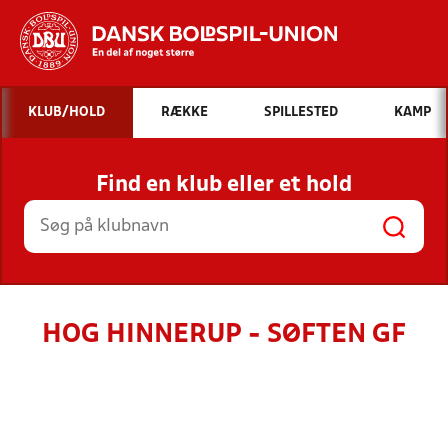
Hvad vil du søge efter?
KLUB/HOLD
RÆKKE
SPILLESTED
KAMP
INDHOLD OG NYHEDER
Find en klub eller et hold
STILLINGER, RESULTATER, KLUBBER OG
HOLD
HOG HINNERUP - SØFTEN GF