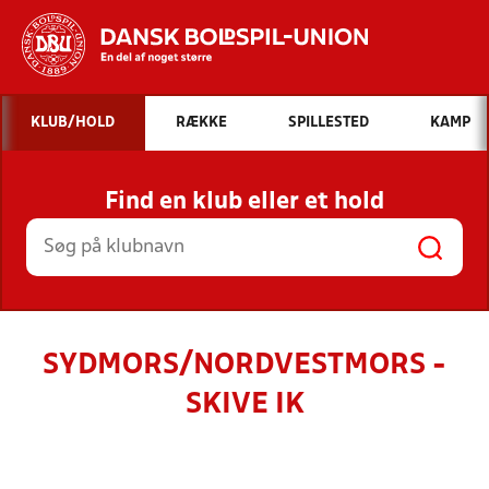
Hvad vil du søge efter?
KLUB/HOLD
RÆKKE
SPILLESTED
KAMP
INDHOLD OG NYHEDER
Find en klub eller et hold
STILLINGER, RESULTATER, KLUBBER OG
HOLD
SYDMORS/NORDVESTMORS -
SKIVE IK