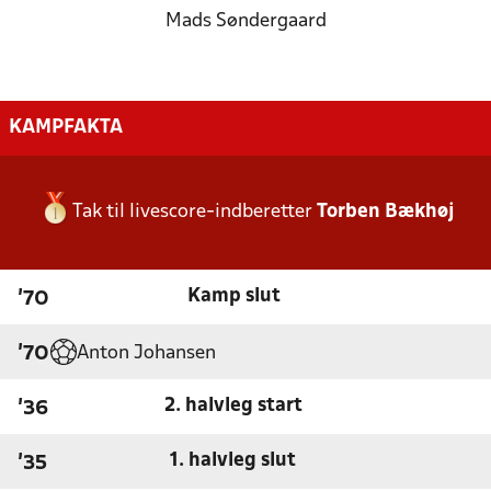
Mads Søndergaard
KAMPFAKTA
Tak til livescore-indberetter
Torben Bækhøj
Kamp slut
'70
Anton Johansen
'70
2. halvleg start
'36
1. halvleg slut
'35