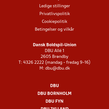
Ledige stillinger
Privatlivspolitik
Cookiepolitik
Betingelser og vilkår
Dansk Boldspil-Union
DBU Allé 1
2605 Brøndby
T: 4326 2222 (mandag - fredag 9-16)
M:
dbu@dbu.dk
DBU
DBU BORNHOLM
DBU FYN