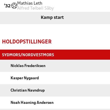
Mathias Leth
'32
Alfred Tølbøll Såby
Kamp start
HOLDOPSTILLINGER
SYDMORS/NORDVESTMORS
Nicklas Frederiksen
Kasper Nygaard
Christian Navndrup
Noah Haaning Andersen