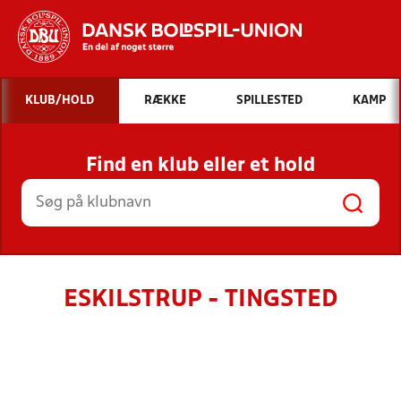
Hvad vil du søge efter?
KLUB/HOLD
RÆKKE
SPILLESTED
KAMP
INDHOLD OG NYHEDER
Find en klub eller et hold
STILLINGER, RESULTATER, KLUBBER OG
HOLD
ESKILSTRUP - TINGSTED