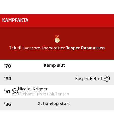
KAMPFAKTA
Tak til livescore-indberetter
Jesper Rasmussen
Kamp slut
'70
Kasper Beltoft
'64
Nicolai Krigger
'51
Michael Fris Munk Jensen
2. halvleg start
'36