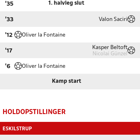
1. halvleg slut
'35
Valon Saciri
'33
Oliver la Fontaine
'12
Kasper Beltoft
'17
Nicolai Günzel
Oliver la Fontaine
'6
Kamp start
HOLDOPSTILLINGER
ESKILSTRUP