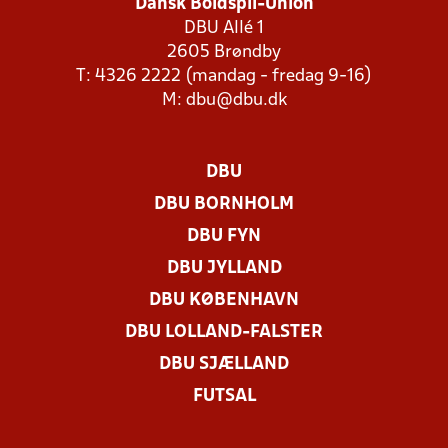
Dansk Boldspil-Union
DBU Allé 1
2605 Brøndby
T: 4326 2222 (mandag - fredag 9-16)
M:
dbu@dbu.dk
DBU
DBU BORNHOLM
DBU FYN
DBU JYLLAND
DBU KØBENHAVN
DBU LOLLAND-FALSTER
DBU SJÆLLAND
FUTSAL