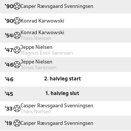
Casper Rævsgaard Svenningsen
'90
Konrad Karwowski
'90
Konrad Karwowski
'54
Theis Nielsen
Jeppe Nielsen
'47
Magnus Emil Sørensen
Jeppe Nielsen
'46
Jonas Sørensen
2. halvleg start
'46
1. halvleg slut
'45
Casper Rævsgaard Svenningsen
'33
Theis Nielsen
Casper Rævsgaard Svenningsen
'19