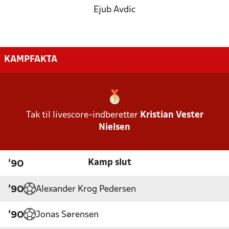
Ejub Avdic
KAMPFAKTA
Tak til livescore-indberetter
Kristian Vester
Nielsen
Kamp slut
'90
Alexander Krog Pedersen
'90
Jonas Sørensen
'90