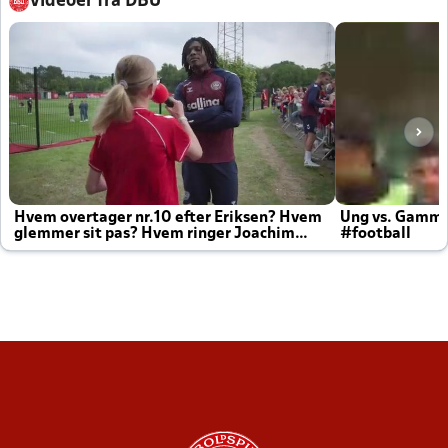
Videoer fra DBU
Hvem overtager nr.10 efter Eriksen? Hvem
Ung vs. Gamm
glemmer sit pas? Hvem ringer Joachim
#football
altid til efter kampe?