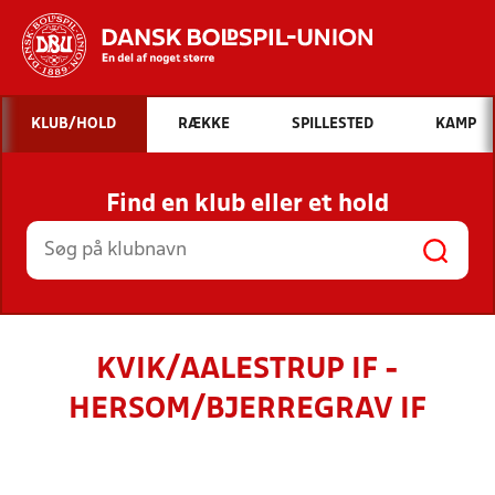
Hvad vil du søge efter?
KLUB/HOLD
RÆKKE
SPILLESTED
KAMP
INDHOLD OG NYHEDER
Find en klub eller et hold
STILLINGER, RESULTATER, KLUBBER OG
HOLD
KVIK/AALESTRUP IF -
HERSOM/BJERREGRAV IF