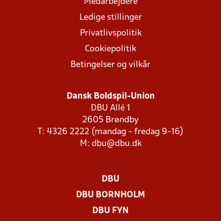
Medarbejdere
Ledige stillinger
Privatlivspolitik
Cookiepolitik
Betingelser og vilkår
Dansk Boldspil-Union
DBU Allé 1
2605 Brøndby
T: 4326 2222 (mandag - fredag 9-16)
M:
dbu@dbu.dk
DBU
DBU BORNHOLM
DBU FYN