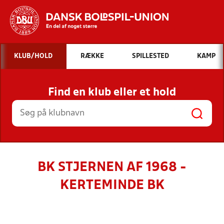
Hvad vil du søge efter?
KLUB/HOLD
RÆKKE
SPILLESTED
KAMP
INDHOLD OG NYHEDER
Find en klub eller et hold
STILLINGER, RESULTATER, KLUBBER OG
HOLD
BK STJERNEN AF 1968 -
KERTEMINDE BK