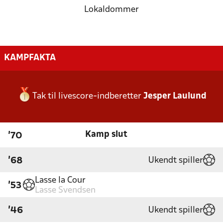
Lokaldommer
KAMPFAKTA
Tak til livescore-indberetter
Jesper Laulund
Kamp slut
'70
Ukendt spiller
'68
Lasse la Cour
'53
Lasse Svendsen
Ukendt spiller
'46