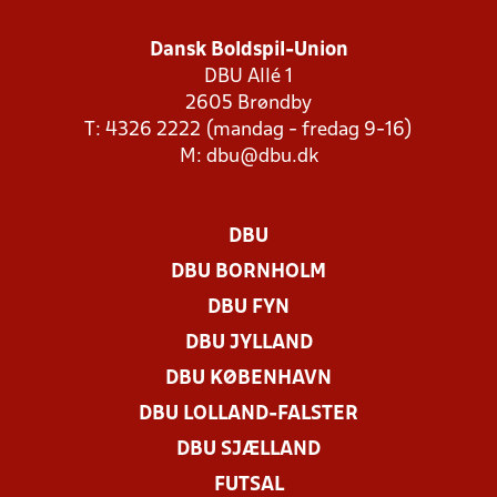
Dansk Boldspil-Union
DBU Allé 1
2605 Brøndby
T: 4326 2222 (mandag - fredag 9-16)
M:
dbu@dbu.dk
DBU
DBU BORNHOLM
DBU FYN
DBU JYLLAND
DBU KØBENHAVN
DBU LOLLAND-FALSTER
DBU SJÆLLAND
FUTSAL