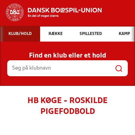
Hvad vil du søge efter?
KLUB/HOLD
RÆKKE
SPILLESTED
KAMP
INDHOLD OG NYHEDER
Find en klub eller et hold
STILLINGER, RESULTATER, KLUBBER OG
HOLD
HB KØGE - ROSKILDE
PIGEFODBOLD