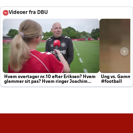
Videoer fra DBU
Hvem overtager nr.10 efter Eriksen? Hvem
Ung vs. Gamm
glemmer sit pas? Hvem ringer Joachim
#football
altid til efter kampe?