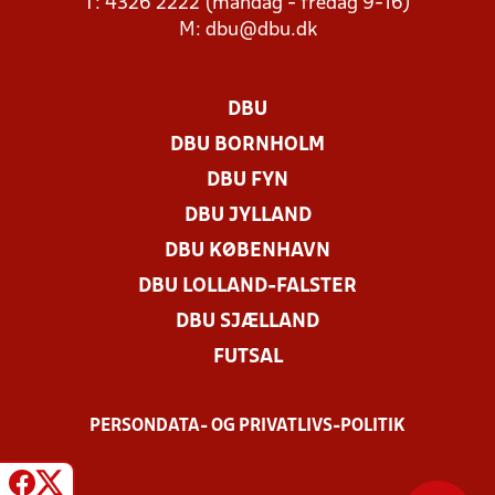
T: 4326 2222 (mandag - fredag 9-16)
M:
dbu@dbu.dk
DBU
DBU BORNHOLM
DBU FYN
DBU JYLLAND
DBU KØBENHAVN
DBU LOLLAND-FALSTER
DBU SJÆLLAND
FUTSAL
PERSONDATA- OG PRIVATLIVS-POLITIK