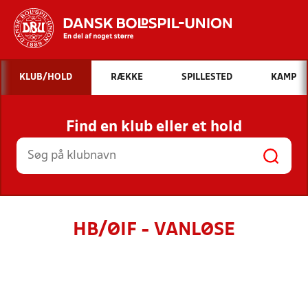
Hvad vil du søge efter?
KLUB/HOLD
RÆKKE
SPILLESTED
KAMP
INDHOLD OG NYHEDER
Find en klub eller et hold
STILLINGER, RESULTATER, KLUBBER OG
HOLD
HB/ØIF - VANLØSE