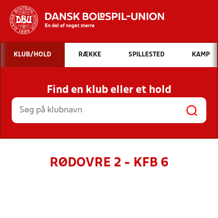
Hvad vil du søge efter?
KLUB/HOLD
RÆKKE
SPILLESTED
KAMP
INDHOLD OG NYHEDER
Find en klub eller et hold
STILLINGER, RESULTATER, KLUBBER OG
HOLD
RØDOVRE 2 - KFB 6