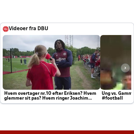
Videoer fra DBU
Hvem overtager nr.10 efter Eriksen? Hvem
Ung vs. Gamm
glemmer sit pas? Hvem ringer Joachim
#football
altid til efter kampe?