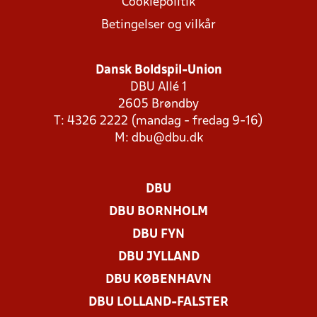
Cookiepolitik
Betingelser og vilkår
Dansk Boldspil-Union
DBU Allé 1
2605 Brøndby
T: 4326 2222 (mandag - fredag 9-16)
M:
dbu@dbu.dk
DBU
DBU BORNHOLM
DBU FYN
DBU JYLLAND
DBU KØBENHAVN
DBU LOLLAND-FALSTER