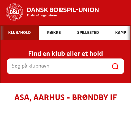
Hvad vil du søge efter?
KLUB/HOLD
RÆKKE
SPILLESTED
KAMP
INDHOLD OG NYHEDER
Find en klub eller et hold
STILLINGER, RESULTATER, KLUBBER OG
HOLD
ASA, AARHUS - BRØNDBY IF