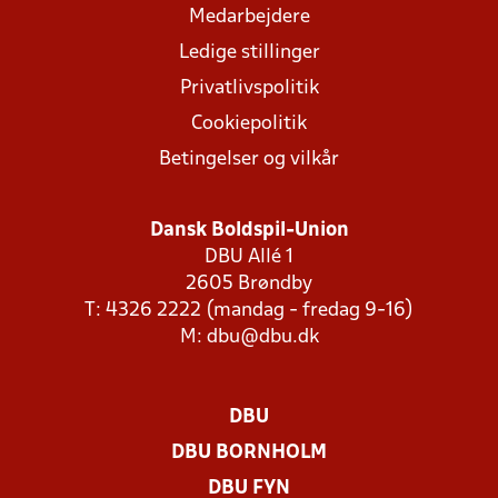
Medarbejdere
Ledige stillinger
Privatlivspolitik
Cookiepolitik
Betingelser og vilkår
Dansk Boldspil-Union
DBU Allé 1
2605 Brøndby
T: 4326 2222 (mandag - fredag 9-16)
M:
dbu@dbu.dk
DBU
DBU BORNHOLM
DBU FYN