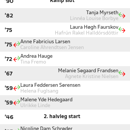
Kamp slut
'90
Tanja Myrseth
'82
Linnéa Louise Borbye
Laura Høgh Faurskov
'75
Hafrún Rakel Halldórsdóttir
Anne Fabricius Larsen
'75
Caroline Ahrendtsen Jensen
Andrea Hauge
'72
Tina Fremo
Melanie Søgaard Frandsen
'67
Agnete Kristine Nielsen
Laura Feddersen Sørensen
'59
Helena Fuglsang
Malene Yde Hedegaard
'59
Ulrikke Linde
2. halvleg start
'46
Nicoline Dam Schrøder