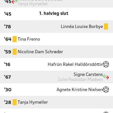
'45
Tanja Hymøller
1. halvleg slut
'45
Linnéa Louise Borbye
'78
Tina Fremo
'64
Nicoline Dam Schrøder
'59
Hafrún Rakel Halldórsdóttir
'16
Signe Carstens
'67
Julie Pauludan Madsen
Agnete Kristine Nielsen
'30
Tanja Hymøller
'28