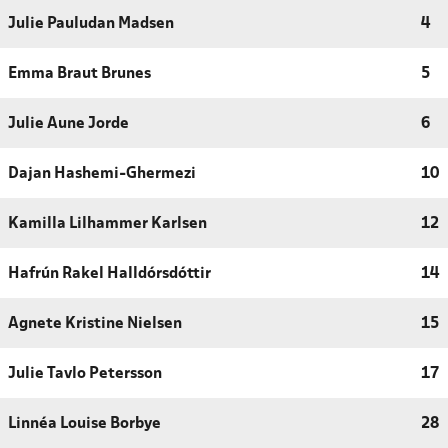
Julie Pauludan Madsen
4
Emma Braut Brunes
5
Julie Aune Jorde
6
Dajan Hashemi-Ghermezi
10
Kamilla Lilhammer Karlsen
12
Hafrún Rakel Halldórsdóttir
14
Agnete Kristine Nielsen
15
Julie Tavlo Petersson
17
Linnéa Louise Borbye
28