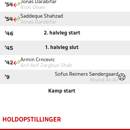
Jonas Darabifar
'54
Ricki Olsen
Saddeque Shahzad
'54
Jonas Darabifar
2. halvleg start
'46
1. halvleg slut
'45
Armin Crncevic
'42
Arif Asif Zarghun Shah
Sofus Reimers Søndergaard
'9
Khalid Al-Ali
Kamp start
HOLDOPSTILLINGER