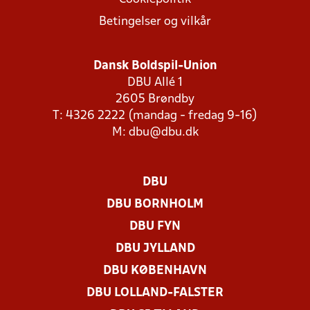
Betingelser og vilkår
Dansk Boldspil-Union
DBU Allé 1
2605 Brøndby
T: 4326 2222 (mandag - fredag 9-16)
M:
dbu@dbu.dk
DBU
DBU BORNHOLM
DBU FYN
DBU JYLLAND
DBU KØBENHAVN
DBU LOLLAND-FALSTER