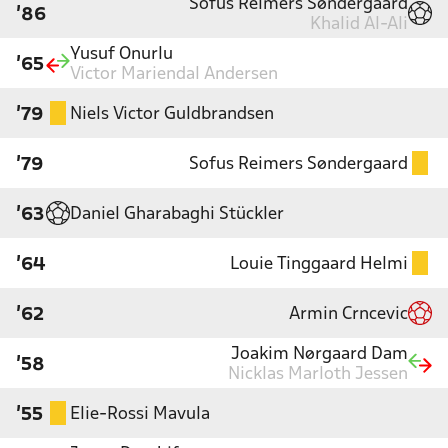
Sofus Reimers Søndergaard
'86
Khalid Al-Ali
Yusuf Onurlu
'65
Victor Mariendal Andersen
Niels Victor Guldbrandsen
'79
Sofus Reimers Søndergaard
'79
Daniel Gharabaghi Stückler
'63
Louie Tinggaard Helmi
'64
Armin Crncevic
'62
Joakim Nørgaard Dam
'58
Nicklas Marloth Jessen
Elie-Rossi Mavula
'55