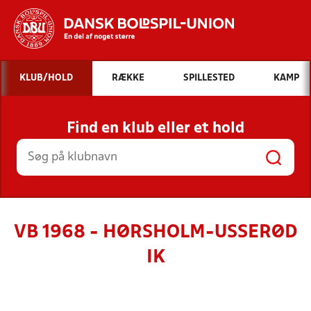
Hvad vil du søge efter?
KLUB/HOLD
RÆKKE
SPILLESTED
KAMP
INDHOLD OG NYHEDER
Find en klub eller et hold
STILLINGER, RESULTATER, KLUBBER OG
HOLD
VB 1968 - HØRSHOLM-USSERØD
IK