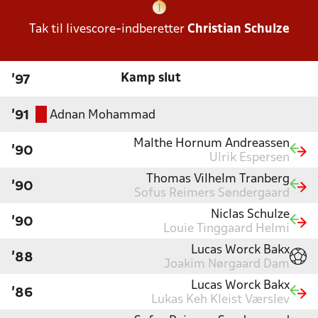
Tak til livescore-indberetter
Christian Schulze
Kamp slut
'97
Adnan Mohammad
'91
Malthe Hornum Andreassen
'90
Ulrik Espersen
Thomas Vilhelm Tranberg
'90
Sofus Reimers Søndergaard
Niclas Schulze
'90
Louie Tinggaard Helmi
Lucas Worck Bakx
'88
Joakim Nørgaard Dam
Lucas Worck Bakx
'86
Lukas Keh Kleist Værslev