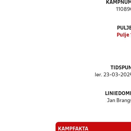
KAMPNU
11089
PULJ
Pulje 
TIDSPU
lør. 23-03-2024
LINIEDOM
Jan Brang
KAMPFAKTA