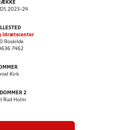
RÆKKE
-DS 2023-24
ILLESTED
g Idrætscenter
 Roskilde
 4636 7462
OMMER
niel Kirk
EDOMMER 2
l Rud Holm