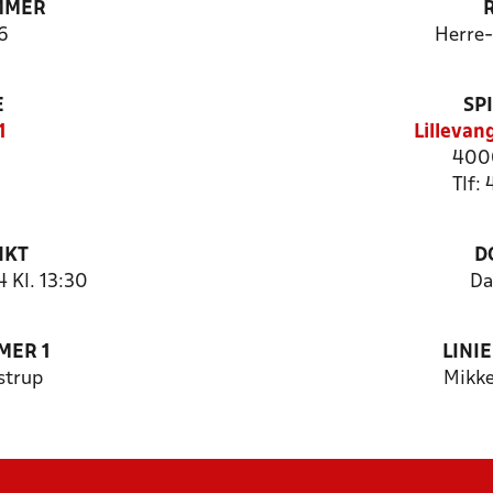
MMER
6
Herre
E
SP
1
Lillevan
4000
Tlf:
NKT
D
 Kl. 13:30
Da
MER 1
LINI
strup
Mikke