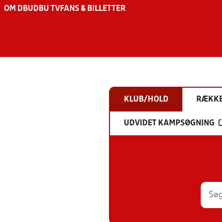
OM DBU
DBU TV
FANS & BILLETTER
KLUB/HOLD
RÆKK
UDVIDET KAMPSØGNING