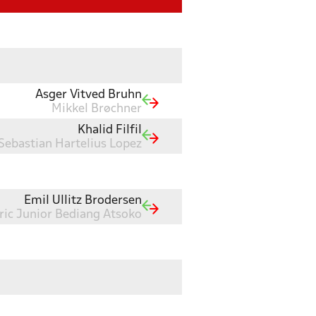
Asger Vitved Bruhn
Mikkel Brøchner
Khalid Filfil
Sebastian Hartelius Lopez
Emil Ullitz Brodersen
ric Junior Bediang Atsoko