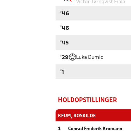
Victor Tørnqvist Fiala
'46
'46
'45
Luka Dumic
'29
'1
HOLDOPSTILLINGER
KFUM, ROSKILDE
1
Conrad Frederik Kromann