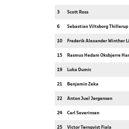
3
Scott Ross
6
Sebastian Viltsborg Thillerup
10
Frederik Alexander Winther L
15
Rasmus Hedam Oksbjerre Ha
19
Luka Dumic
21
Benjamin Zeka
22
Anton Juel Jørgensen
24
Carl Severinsen
25
Victor Tørnqvist Fiala