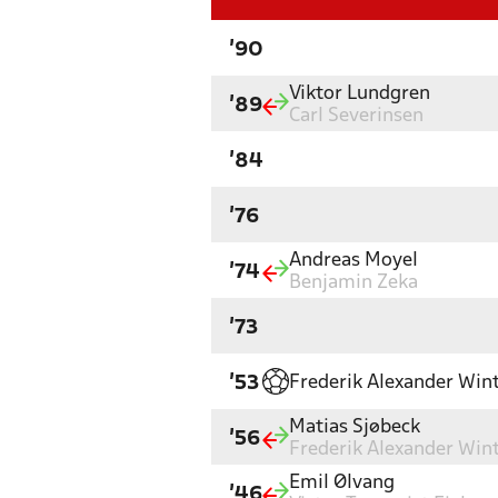
'90
Viktor Lundgren
'89
Carl Severinsen
'84
'76
Andreas Moyel
'74
Benjamin Zeka
'73
Frederik Alexander Win
'53
Matias Sjøbeck
'56
Frederik Alexander Win
Emil Ølvang
'46