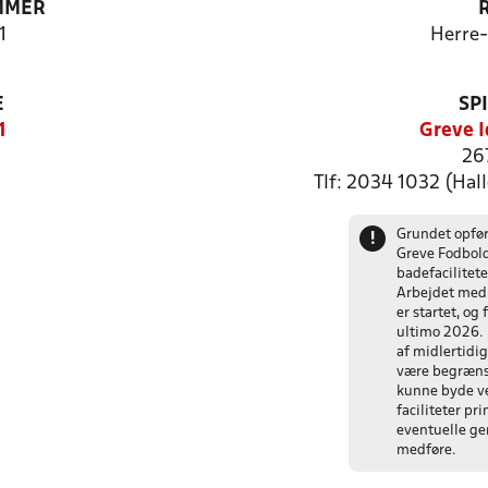
MMER
1
Herre
E
SP
1
Greve I
26
Tlf: 2034 1032 (Hal
Grundet opfør
!
Greve Fodbol
badefacilitet
Arbejdet med 
er startet, og
ultimo 2026. 
af midlertidig
være begrænse
kunne byde v
faciliteter pr
eventuelle gen
medføre.