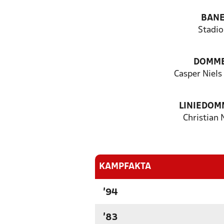
BAN
Stadio
DOMM
Casper Niels
LINIEDOM
Christian 
KAMPFAKTA
'94
'83