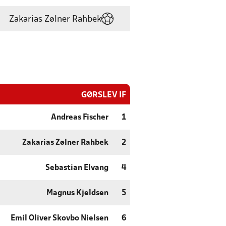
Zakarias Zølner Rahbek
GØRSLEV IF
Andreas Fischer
1
Zakarias Zølner Rahbek
2
Sebastian Elvang
4
Magnus Kjeldsen
5
Emil Oliver Skovbo Nielsen
6