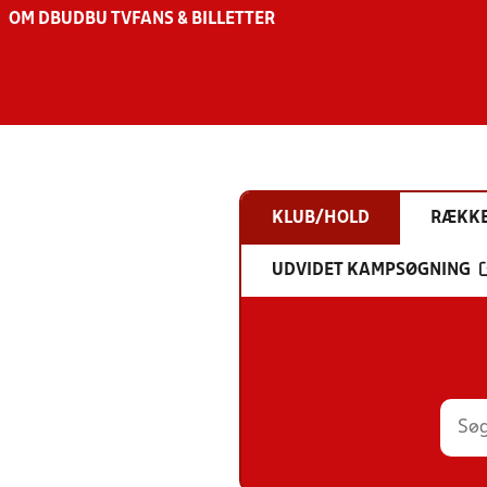
OM DBU
DBU TV
FANS & BILLETTER
KLUB/HOLD
RÆKK
UDVIDET KAMPSØGNING