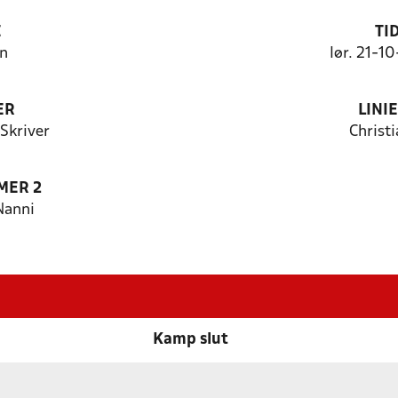
E
TI
n
lør. 21-1
ER
LINI
 Skriver
Christ
MER 2
Nanni
Kamp slut