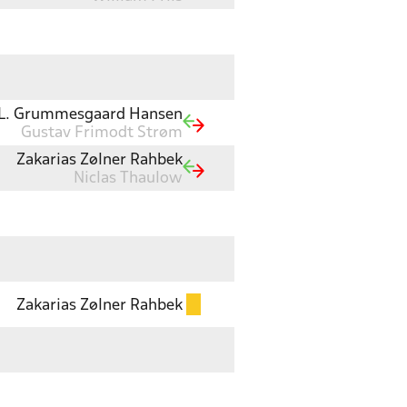
 L. Grummesgaard Hansen
Gustav Frimodt Strøm
Zakarias Zølner Rahbek
Niclas Thaulow
Zakarias Zølner Rahbek