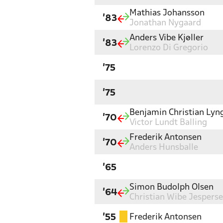
Mathias Johansson
'83
Jonathan Nygaard
Anders Vibe Kjøller
'83
Lorenzo Di Gregorio
'75
'75
Benjamin Christian Lyn
'70
Victor Lundt Balling
Frederik Antonsen
'70
Anders Hunsballe
'65
Simon Budolph Olsen
'64
Christian Wibe Jespers
Frederik Antonsen
'55