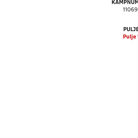
KAMPNU
11069
PULJ
Pulje 