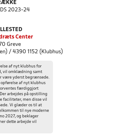
RÆKKE
-DS 2023-24
ILLESTED
dræts Center
70 Greve
len) / 4390 1152 (Klubhus)
else af nyt klubhus for
d, vil omklædning samt
er være yderst begrænsede.
opførelse af nyt klubhus
 forventes færdiggjort
Der arbejdes på opstilling
e faciliteter, men disse vil
de. Vi glæder os til at
elkommen til nye moderne
imo 2027, og beklager
er dette arbejde vil