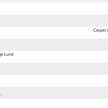
Casper
ge Lund
en