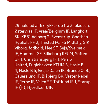
29 hold ud af 67 rykker op fra 2. pladsen:
Østervraa IF, Vraa/Børglum IF, Langholt
SK, KB81 Aalborg 2, Svenstrup-Godthåb
IF, Skals FF 2, Thisted FC, FS Midtthy, SIK
Viborg, fodbold, Hee SF, Sejs/Svejbæk
IF, Hammel GF, Silkeborg KFUM, Søften
GF 1, Christiansbjerg IF 1, Pen15
United, Fuglebakken KFUM 3, Hasle B
4, Hasle B 5, Grejs-Dalen IK, Brande O. B.,
Gauerslund IF, Blåbjerg BK, Vester Nebel
IF, Jerne IF, Vejen SF, Toftlund IF 1, Starup
IF (H), Hjordkær UIF.