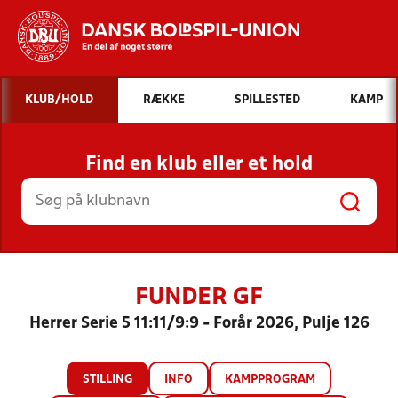
Hvad vil du søge efter?
KLUB/HOLD
RÆKKE
SPILLESTED
KAMP
INDHOLD OG NYHEDER
Find en klub eller et hold
STILLINGER, RESULTATER, KLUBBER OG
HOLD
FUNDER GF
Herrer Serie 5 11:11/9:9 - Forår 2026, Pulje 126
STILLING
INFO
KAMPPROGRAM