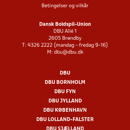
Betingelser og vilkår
Dansk Boldspil-Union
DBU Allé 1
2605 Brøndby
T: 4326 2222 (mandag - fredag 9-16)
M:
dbu@dbu.dk
DBU
DBU BORNHOLM
DBU FYN
DBU JYLLAND
DBU KØBENHAVN
DBU LOLLAND-FALSTER
DBU SJÆLLAND