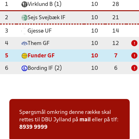
1
Virklund B (1)
10
28
2
Sejs Svejbæk IF
10
21
3
Gjessø UF
10
14
4
Them GF
10
12
!
5
Funder GF
10
7
!
6
Bording IF (2)
10
6
!
Spørgsmål omkring denne række skal
rettes til DBU Jylland på
mail
eller på tlf:
8939 9999