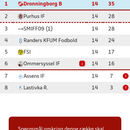
1
Dronningborg B
14
35
2
Purhus IF
14
28
3
SMIFF09 (1)
14
28
4
Randers KFUM Fodbold
14
24
5
FSI
14
17
6
Ommersyssel IF
14
16
i
7
Assens IF
14
7
!
8
Lastivka R.
14
3
!
Spørgsmål omkring denne række skal