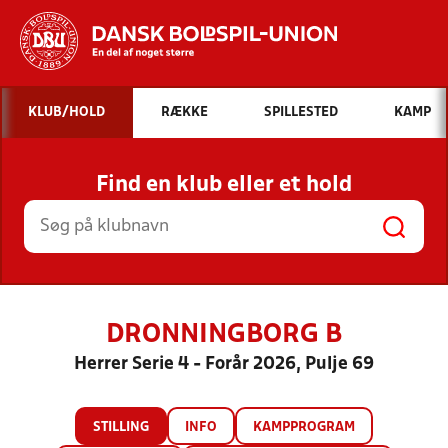
Hvad vil du søge efter?
KLUB/HOLD
RÆKKE
SPILLESTED
KAMP
INDHOLD OG NYHEDER
Find en klub eller et hold
STILLINGER, RESULTATER, KLUBBER OG
HOLD
DRONNINGBORG B
Herrer Serie 4 - Forår 2026, Pulje 69
STILLING
INFO
KAMPPROGRAM