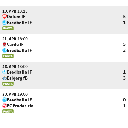
19. APR.
13:15
Dalum IF
5
Bredballe IF
1
21. APR.
18:00
Varde IF
5
Bredballe IF
2
26. APR.
13:00
Bredballe IF
1
Esbjerg fB
3
30. APR.
19:00
Bredballe IF
0
FC Fredericia
1