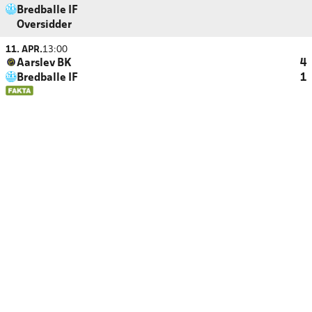
Bredballe IF
Oversidder
11. APR.
13:00
Aarslev BK
4
Bredballe IF
1