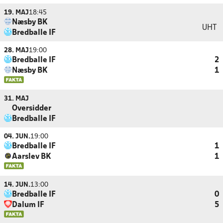
19. MAJ
18:45
Næsby BK
UHT
Bredballe IF
28. MAJ
19:00
Bredballe IF
2
Næsby BK
1
31. MAJ
Oversidder
Bredballe IF
04. JUN.
19:00
Bredballe IF
1
Aarslev BK
1
14. JUN.
13:00
Bredballe IF
0
Dalum IF
5