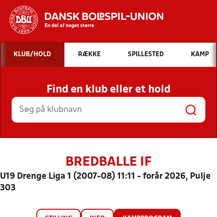
Hvad vil du søge efter?
KLUB/HOLD
RÆKKE
SPILLESTED
KAMP
INDHOLD OG NYHEDER
Find en klub eller et hold
STILLINGER, RESULTATER, KLUBBER OG
HOLD
BREDBALLE IF
U19 Drenge Liga 1 (2007-08) 11:11 - forår 2026, Pulje
303