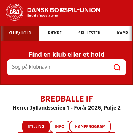
Hvad vil du søge efter?
KLUB/HOLD
RÆKKE
SPILLESTED
KAMP
INDHOLD OG NYHEDER
Find en klub eller et hold
STILLINGER, RESULTATER, KLUBBER OG
HOLD
BREDBALLE IF
Herrer Jyllandsserien 1 - Forår 2026, Pulje 2
STILLING
INFO
KAMPPROGRAM