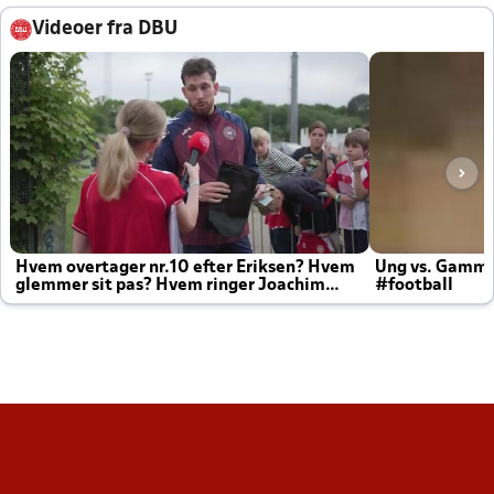
Videoer fra DBU
Hvem overtager nr.10 efter Eriksen? Hvem
Ung vs. Gamm
glemmer sit pas? Hvem ringer Joachim
#football
altid til efter kampe?