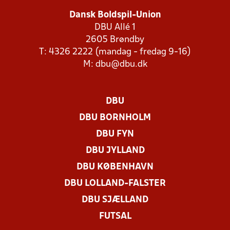
Dansk Boldspil-Union
DBU Allé 1
2605 Brøndby
T: 4326 2222 (mandag - fredag 9-16)
M:
dbu@dbu.dk
DBU
DBU BORNHOLM
DBU FYN
DBU JYLLAND
DBU KØBENHAVN
DBU LOLLAND-FALSTER
DBU SJÆLLAND
FUTSAL