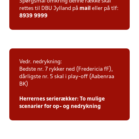
Spørgsmål omkring denne række skal
rettes til DBU Jylland på
mail
eller på tlf:
8939 9999
Vedr. nedrykning:
Bedste nr. 7 rykker ned (Fredericia fF),
dårligste nr. 5 skal i play-off (Aabenraa
BK)
Herrernes serierækker: To mulige
scenarier for op- og nedrykning