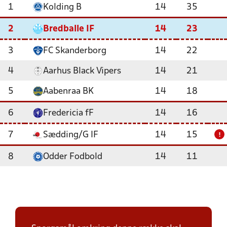
1
Kolding B
14
35
2
Bredballe IF
14
23
3
FC Skanderborg
14
22
4
Aarhus Black Vipers
14
21
5
Aabenraa BK
14
18
6
Fredericia fF
14
16
7
Sædding/G IF
14
15
!
8
Odder Fodbold
14
11