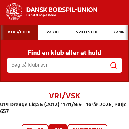
Hvad vil du søge efter?
KLUB/HOLD
RÆKKE
SPILLESTED
KAMP
INDHOLD OG NYHEDER
Find en klub eller et hold
STILLINGER, RESULTATER, KLUBBER OG
HOLD
VRI/VSK
U14 Drenge Liga 5 (2012) 11:11/9:9 - forår 2026, Pulje
657