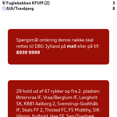
Fuglebakken KFUM (2)
3
AIA/Tranbjerg
8
Spørgsmål omkring denne række skal
rettes til DBU Jylland på
mail
eller på tlf:
8939 9999
29 hold ud af 67 rykker op fra 2. pladsen:
Østervraa IF, Vraa/Børglum IF, Langholt
SK, KB81 Aalborg 2, Svenstrup-Godthåb
IF, Skals FF 2, Thisted FC, FS Midtthy, SIK
Viborg, fodbold, Hee SF, Sejs/Svejbæk