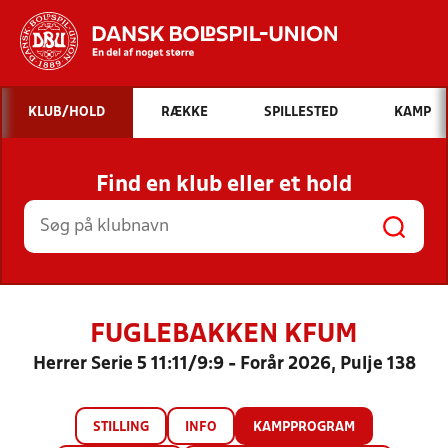
Hvad vil du søge efter?
KLUB/HOLD
RÆKKE
SPILLESTED
KAMP
INDHOLD OG NYHEDER
Find en klub eller et hold
STILLINGER, RESULTATER, KLUBBER OG
HOLD
FUGLEBAKKEN KFUM
Herrer Serie 5 11:11/9:9 - Forår 2026, Pulje 138
STILLING
INFO
KAMPPROGRAM