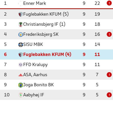
1
Enner Mark
9
22
!
2
Fuglebakken KFUM (5)
9
19
3
Christiansbjerg IF (1)
9
18
4
Frederiksbjerg SK
9
16
!
5
SISU MBK
9
14
6
Fuglebakken KFUM (4)
9
11
7
FFD Kralupy
9
11
8
ASA, Aarhus
9
7
!
9
Joga Bonito BK
9
5
10
Aabyhøj IF
9
5
!