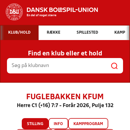
Hvad vil du søge efter?
KLUB/HOLD
RÆKKE
SPILLESTED
KAMP
INDHOLD OG NYHEDER
Find en klub eller et hold
STILLINGER, RESULTATER, KLUBBER OG
HOLD
FUGLEBAKKEN KFUM
Herre C1 (+16) 7:7 - Forår 2026, Pulje 132
STILLING
INFO
KAMPPROGRAM