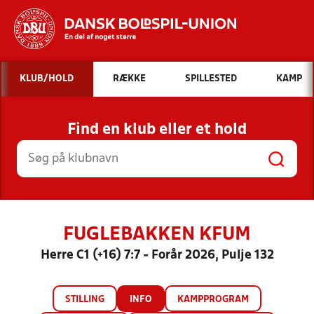
Hvad vil du søge efter?
KLUB/HOLD
RÆKKE
SPILLESTED
KAMP
INDHOLD OG NYHEDER
Find en klub eller et hold
STILLINGER, RESULTATER, KLUBBER OG
HOLD
FUGLEBAKKEN KFUM
Herre C1 (+16) 7:7 - Forår 2026, Pulje 132
STILLING
INFO
KAMPPROGRAM