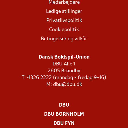
Medarbejdere
Ledige stillinger
Privatlivspolitik
Cookiepolitik
Betingelser og vilkår
Dansk Boldspil-Union
DBU Allé 1
2605 Brøndby
T: 4326 2222 (mandag - fredag 9-16)
M:
dbu@dbu.dk
DBU
DBU BORNHOLM
DBU FYN