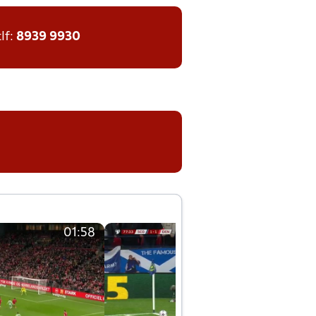
tlf:
8939 9930
01:58
01:58