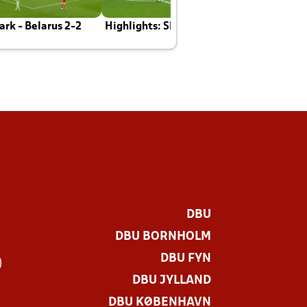
rk - Belarus 2-2
Highlights: Skotland - Danmark 4-2
J
E
DBU
DBU BORNHOLM
DBU FYN
)
DBU JYLLAND
DBU KØBENHAVN