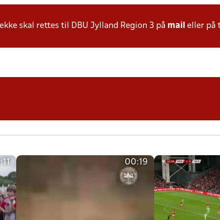
ke skal rettes til DBU Jylland Region 3 på
mail
eller på 
:11
00:19