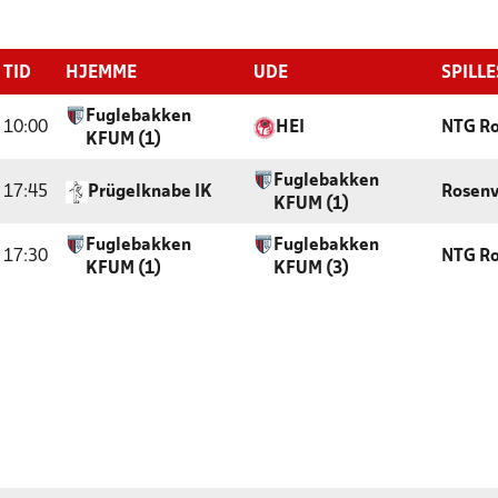
TID
HJEMME
UDE
SPILL
Fuglebakken
10:00
HEI
NTG Ro
KFUM (1)
Fuglebakken
17:45
Prügelknabe IK
Rosenv
KFUM (1)
Fuglebakken
Fuglebakken
17:30
NTG Ro
KFUM (1)
KFUM (3)