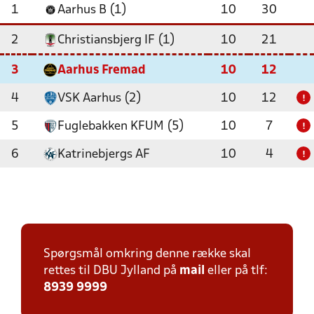
1
Aarhus B (1)
10
30
2
Christiansbjerg IF (1)
10
21
3
Aarhus Fremad
10
12
4
VSK Aarhus (2)
10
12
!
5
Fuglebakken KFUM (5)
10
7
!
6
Katrinebjergs AF
10
4
!
Spørgsmål omkring denne række skal
rettes til DBU Jylland på
mail
eller på tlf:
8939 9999