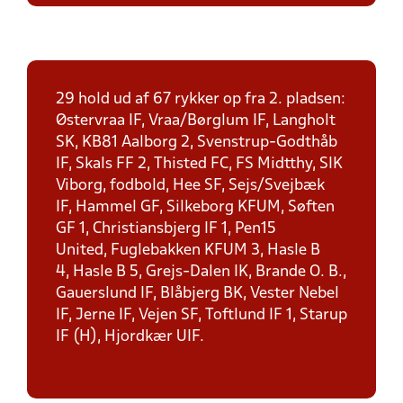
29 hold ud af 67 rykker op fra 2. pladsen:
Østervraa IF, Vraa/Børglum IF, Langholt
SK, KB81 Aalborg 2, Svenstrup-Godthåb
IF, Skals FF 2, Thisted FC, FS Midtthy, SIK
Viborg, fodbold, Hee SF, Sejs/Svejbæk
IF, Hammel GF, Silkeborg KFUM, Søften
GF 1, Christiansbjerg IF 1, Pen15
United, Fuglebakken KFUM 3, Hasle B
4, Hasle B 5, Grejs-Dalen IK, Brande O. B.,
Gauerslund IF, Blåbjerg BK, Vester Nebel
IF, Jerne IF, Vejen SF, Toftlund IF 1, Starup
IF (H), Hjordkær UIF.