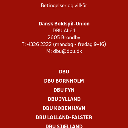
Betingelser og vilkår
Dansk Boldspil-Union
DBU Allé 1
2605 Brøndby
T: 4326 2222 (mandag - fredag 9-16)
M:
dbu@dbu.dk
DBU
DBU BORNHOLM
DBU FYN
DBU JYLLAND
DBU KØBENHAVN
DBU LOLLAND-FALSTER
DBU SJÆLLAND