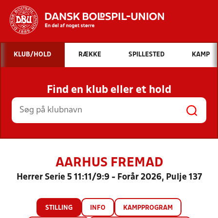
Hvad vil du søge efter?
KLUB/HOLD
RÆKKE
SPILLESTED
KAMP
INDHOLD OG NYHEDER
Find en klub eller et hold
STILLINGER, RESULTATER, KLUBBER OG
HOLD
AARHUS FREMAD
Herrer Serie 5 11:11/9:9 - Forår 2026, Pulje 137
STILLING
INFO
KAMPPROGRAM