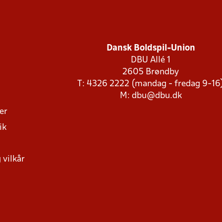
Dansk Boldspil-Union
DBU Allé 1
2605 Brøndby
T: 4326 2222 (mandag - fredag 9-16
M:
dbu@dbu.dk
ger
ik
 vilkår