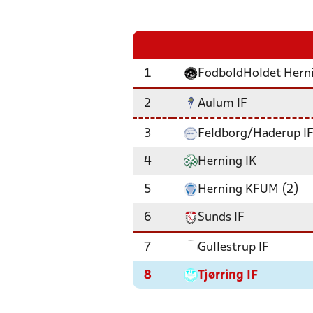
1
FodboldHoldet Hern
2
Aulum IF
3
Feldborg/Haderup I
4
Herning IK
5
Herning KFUM (2)
6
Sunds IF
7
Gullestrup IF
8
Tjørring IF