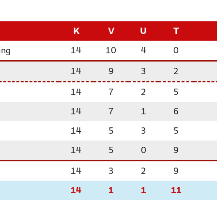
K
V
U
T
ing
14
10
4
0
14
9
3
2
F
14
7
2
5
14
7
1
6
14
5
3
5
14
5
0
9
14
3
2
9
14
1
1
11