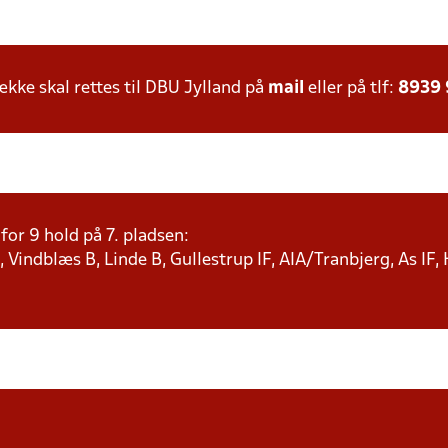
ke skal rettes til DBU Jylland på
mail
eller på tlf:
8939
or 9 hold på 7. pladsen:
 Vindblæs B, Linde B, Gullestrup IF, AIA/Tranbjerg, As IF,