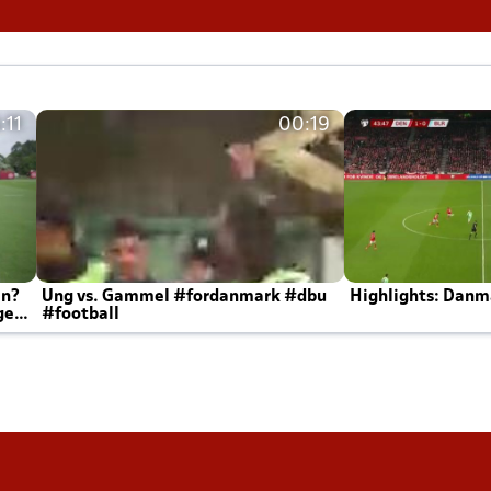
:11
00:19
en?
Ung vs. Gammel #fordanmark #dbu
Highlights: Danma
ger
#football