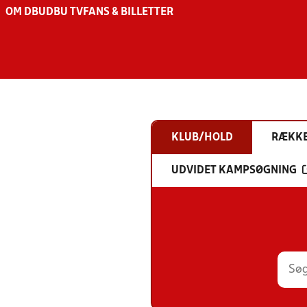
OM DBU
DBU TV
FANS & BILLETTER
KLUB/HOLD
RÆKK
UDVIDET KAMPSØGNING