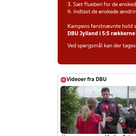
3. Sæt flueben for de ønsked
4. Indtast de ønskede ændr
Kampens førstnævnte hold s
DBU Jylland i 5:5 rækkerne
Ved spørgsmål kan der tages 
Videoer fra DBU
05