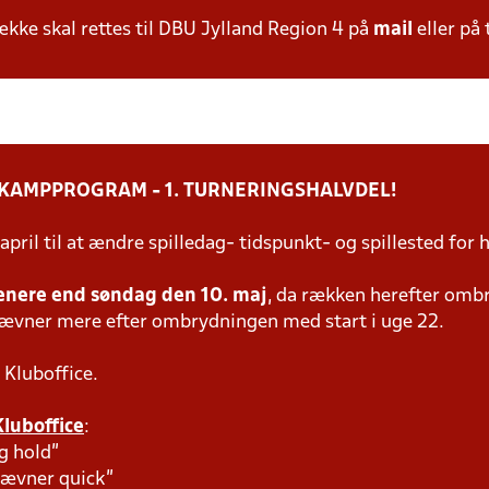
ke skal rettes til DBU Jylland Region 4 på
mail
eller på 
 KAMPPROGRAM - 1. TURNERINGSHALVDEL!
 april til at ændre spilledag- tidspunkt- og spillested f
enere end søndag den 10. maj
, da rækken herefter omb
tævner mere efter ombrydningen med start i uge 22.
 Kluboffice.
Kluboffice
:
g hold"
tævner quick"