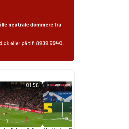
tille neutrale dommere fra
.dk eller på tlf. 8939 9940.
01:58
01:58