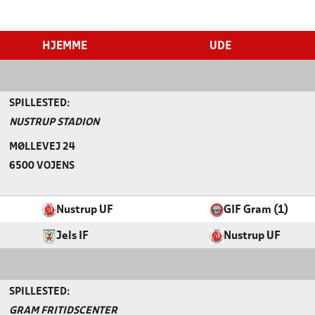
HJEMME
UDE
SPILLESTED:
NUSTRUP STADION
MØLLEVEJ 24
6500 VOJENS
Nustrup UF
GIF Gram (1)
Jels IF
Nustrup UF
SPILLESTED:
GRAM FRITIDSCENTER