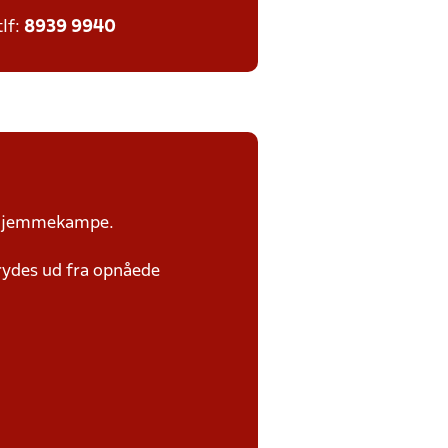
tlf:
8939 9940
or hjemmekampe.
rydes ud fra opnåede