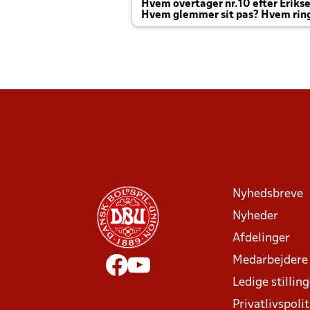
Hvem overtager nr.10 efter Eriks
Hvem glemmer sit pas? Hvem rin
Joachim altid til efter kampe?
Nyhedsbreve
Nyheder
Afdelinger
Medarbejdere
Ledige stillin
Privatlivspolit