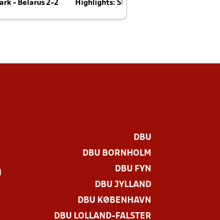
rk - Belarus 2-2
Highlights: Skotland - Danmark 4-2
J
E
DBU
DBU BORNHOLM
DBU FYN
)
DBU JYLLAND
DBU KØBENHAVN
DBU LOLLAND-FALSTER