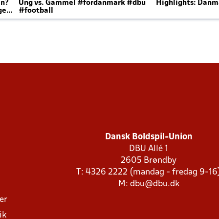
en?
Ung vs. Gammel #fordanmark #dbu
Highlights: Danma
ger
#football
Dansk Boldspil-Union
DBU Allé 1
2605 Brøndby
T: 4326 2222 (mandag - fredag 9-16
M:
dbu@dbu.dk
ger
ik