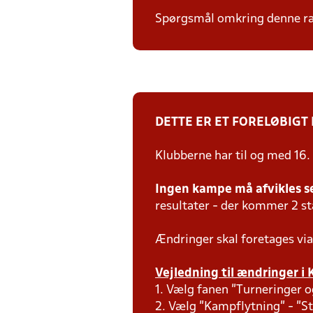
Spørgsmål omkring denne ræk
DETTE ER ET FORELØBIGT
Klubberne har til og med 16.
Ingen kampe må afvikles s
resultater - der kommer 2 s
Ændringer skal foretages via
Vejledning til ændringer i 
1. Vælg fanen "Turneringer o
2. Vælg "Kampflytning" - "S