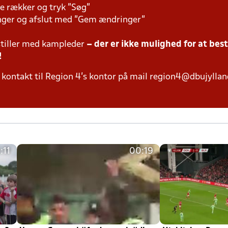
e rækker og tryk "Søg"
inger og afslut med "Gem ændringer"
tiller med kampleder
– der er ikke mulighed for at bes
!
kontakt til Region 4's kontor på mail region4@dbujylland
:11
00:19