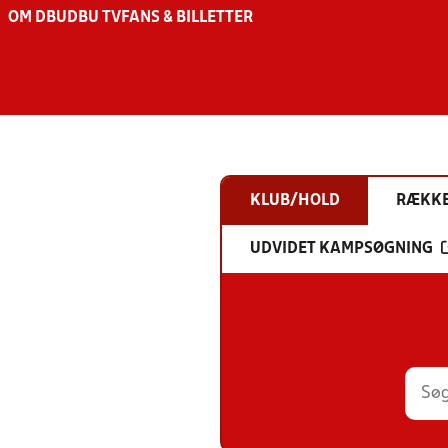
OM DBU
DBU TV
FANS & BILLETTER
KLUB/HOLD
RÆKK
UDVIDET KAMPSØGNING