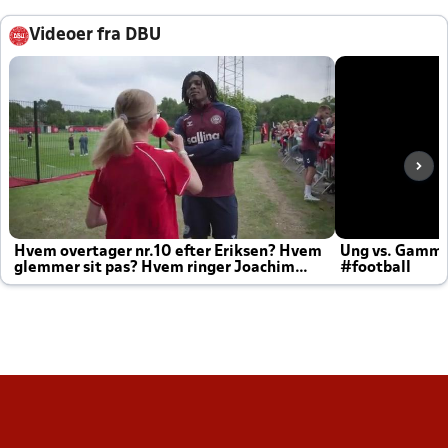
Videoer fra DBU
Hvem overtager nr.10 efter Eriksen? Hvem
Ung vs. Gamm
glemmer sit pas? Hvem ringer Joachim
#football
altid til efter kampe?