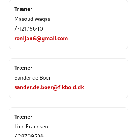
Træner
Masoud Waqas
/ 42176640
ronijan6@gmail.com
Træner
Sander de Boer
sander.de.boer@fikbold.dk
Træner
Line Frandsen
/ 28709534