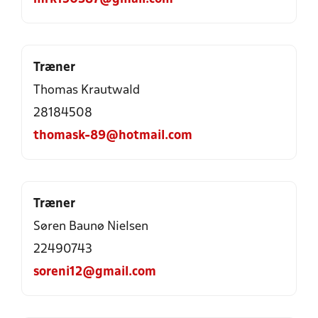
Træner
Thomas Krautwald
28184508
thomask-89@hotmail.com
Træner
Søren Baunø Nielsen
22490743
soreni12@gmail.com