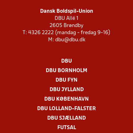
Dansk Boldspil-Union
DBU Allé 1
2605 Brøndby
T: 4326 2222 (mandag - fredag 9-16)
M:
dbu@dbu.dk
DBU
DBU BORNHOLM
DBU FYN
DBU JYLLAND
DBU KØBENHAVN
DBU LOLLAND-FALSTER
DBU SJÆLLAND
FUTSAL