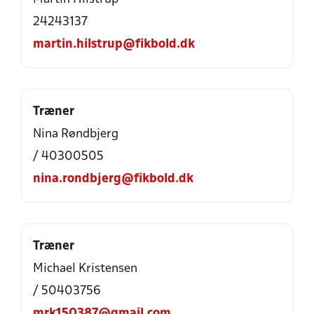
24243137
martin.hilstrup@fikbold.dk
Træner
Nina Røndbjerg
/ 40300505
nina.rondbjerg@fikbold.dk
Træner
Michael Kristensen
/ 50403756
mrk150387@gmail.com