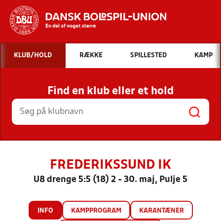
Hvad vil du søge efter?
KLUB/HOLD
RÆKKE
SPILLESTED
KAMP
INDHOLD OG NYHEDER
Find en klub eller et hold
STILLINGER, RESULTATER, KLUBBER OG
HOLD
FREDERIKSSUND IK
U8 drenge 5:5 (18) 2 - 30. maj, Pulje 5
INFO
KAMPPROGRAM
KARANTÆNER