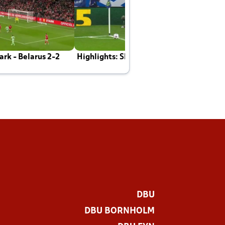
rk - Belarus 2-2
Highlights: Skotland - Danmark 4-2
J
E
DBU
DBU BORNHOLM