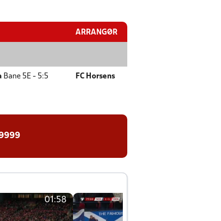
ARRANGØR
a
Bane 5E - 5:5
FC Horsens
 9999
01:58
01:58