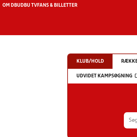
OM DBU
DBU TV
FANS & BILLETTER
KLUB/HOLD
RÆKK
UDVIDET KAMPSØGNING