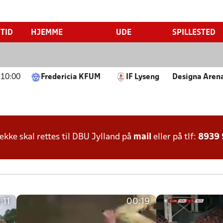
TID
HJEMME
UDE
SPILLESTED
10:00
Fredericia KFUM
IF Lyseng
Designa Aren
ke skal rettes til DBU Jylland på
mail
eller på tlf:
8939
:11
00:19