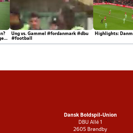
en?
Ung vs. Gammel #fordanmark #dbu
Highlights: Danma
ger
#football
Dansk Boldspil-Union
DBU Allé 1
2605 Brøndby