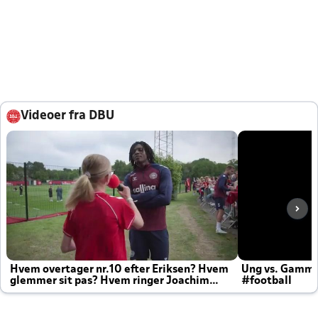
Videoer fra DBU
Hvem overtager nr.10 efter Eriksen? Hvem
Ung vs. Gamm
glemmer sit pas? Hvem ringer Joachim
#football
altid til efter kampe?