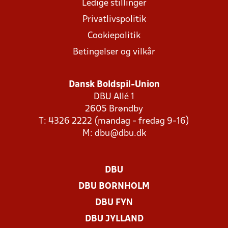
Ledige stillinger
Privatlivspolitik
Cookiepolitik
Betingelser og vilkår
Dansk Boldspil-Union
DBU Allé 1
2605 Brøndby
T: 4326 2222 (mandag - fredag 9-16)
M:
dbu@dbu.dk
DBU
DBU BORNHOLM
DBU FYN
DBU JYLLAND