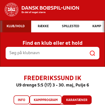
Hvad vil du søge efter?
KLUB/HOLD
RÆKKE
SPILLESTED
KAMP
INDHOLD OG NYHEDER
Find en klub eller et hold
STILLINGER, RESULTATER, KLUBBER OG
HOLD
FREDERIKSSUND IK
U9 drenge 5:5 (17) 3 - 30. maj, Pulje 6
INFO
KAMPPROGRAM
KARANTÆNER