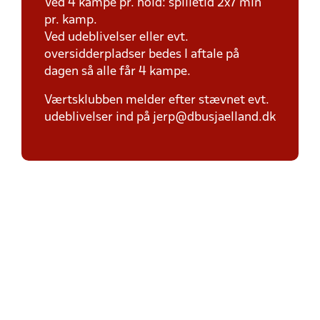
Ved 4 kampe pr. hold: spilletid 2x7 min
pr. kamp.
Ved udeblivelser eller evt.
oversidderpladser bedes I aftale på
dagen så alle får 4 kampe.
Værtsklubben melder efter stævnet evt.
udeblivelser ind på jerp@dbusjaelland.dk