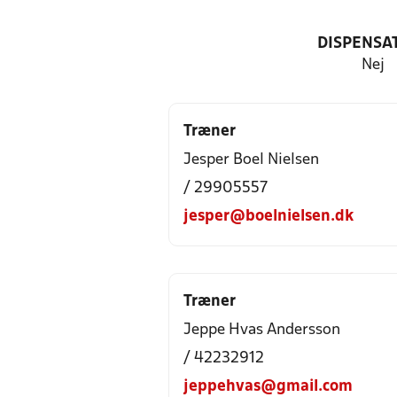
DISPENSA
Nej
Træner
Jesper Boel Nielsen
/ 29905557
jesper@boelnielsen.dk
Træner
Jeppe Hvas Andersson
/ 42232912
jeppehvas@gmail.com