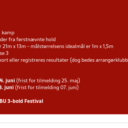
r. kamp
er fra førstnævnte hold
r 21m x 13m - målstørrelsens idealmål er 1m x 1,5m
se 3
kort eller registreres resultater (dog bedes arrangørklub
4. juni
(frist for tilmelding 25. maj)
. juni
(frist for tilmelding 07. juni)
BU 3-bold Festival