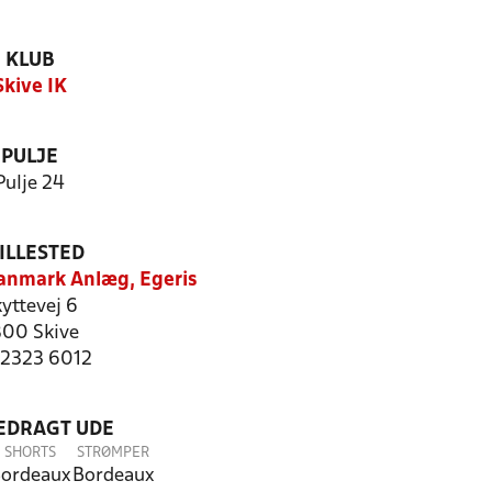
KLUB
Skive IK
PULJE
Pulje 24
ILLESTED
anmark Anlæg, Egeris
yttevej 6
00 Skive
: 2323 6012
LEDRAGT UDE
SHORTS
STRØMPER
ordeaux
Bordeaux