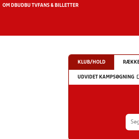
OM DBU
DBU TV
FANS & BILLETTER
KLUB/HOLD
RÆKK
UDVIDET KAMPSØGNING