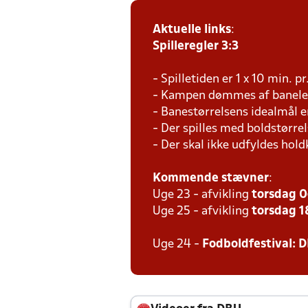
Aktuelle links
:
Spilleregler 3:3
- Spilletiden er 1 x 10 min. p
- Kampen dømmes af baneled
- Banestørrelsens idealmål e
- Der spilles med boldstørrel
- Der skal ikke udfyldes hold
Kommende stævner
:
Uge 23 - afvikling
torsdag 0
Uge 25 - afvikling
torsdag 18
Uge 24 -
Fodboldfestival: D