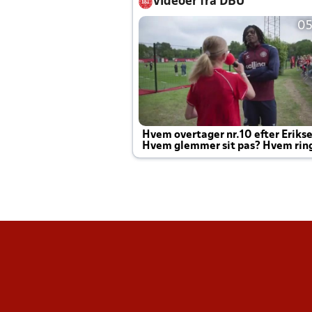
Videoer fra DBU
05
Hvem overtager nr.10 efter Eriks
Hvem glemmer sit pas? Hvem rin
Joachim altid til efter kampe?