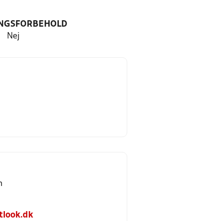
NGSFORBEHOLD
Nej
n
look.dk