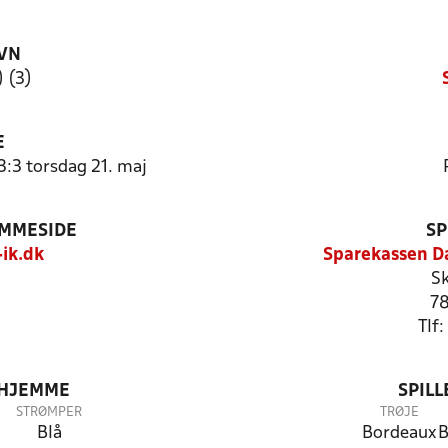
VN
) (3)
E
3:3 torsdag 21. maj
EMMESIDE
SP
ik.dk
Sparekassen D
Sk
78
Tlf
 HJEMME
SPIL
STRØMPER
TRØJE
Blå
Bordeaux
B