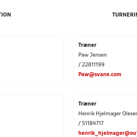
TION
TURNERI
Træner
Paw Jensen
/ 22811199
Paw@svane.com
Træner
Henrik Hjelmager Olese
/ 51184717
henrik_hjelmager@out