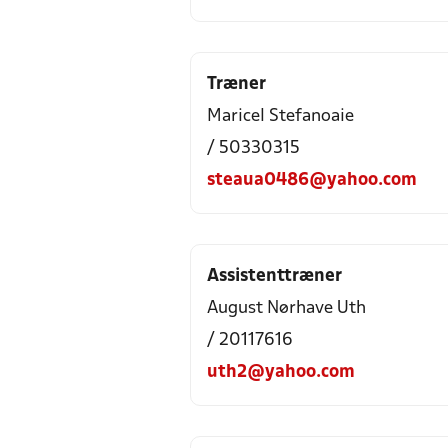
Træner
Maricel Stefanoaie
/ 50330315
steaua0486@yahoo.com
Assistenttræner
August Nørhave Uth
/ 20117616
uth2@yahoo.com