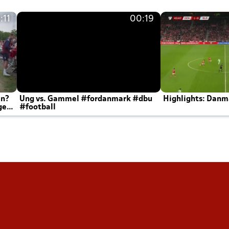
:11
00:19
en?
Ung vs. Gammel #fordanmark #dbu
Highlights: Danma
ger
#football