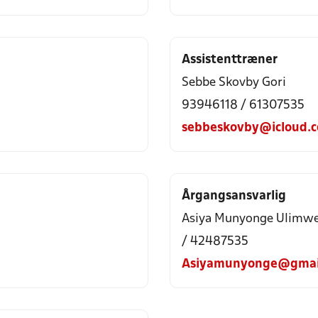
Assistenttræner
Sebbe Skovby Gori
93946118 / 61307535
sebbeskovby@icloud.
Årgangsansvarlig
Asiya Munyonge Ulimw
/ 42487535
Asiyamunyonge@gmai