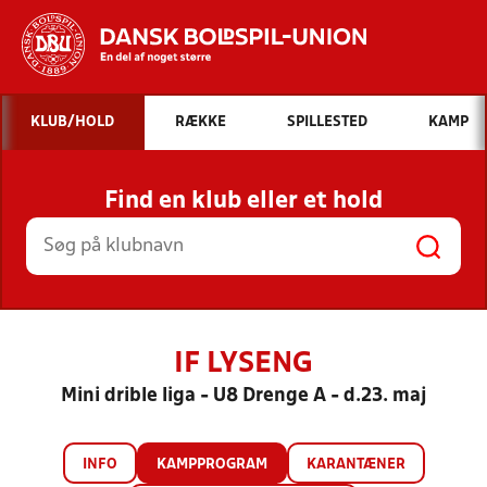
Hvad vil du søge efter?
KLUB/HOLD
RÆKKE
SPILLESTED
KAMP
INDHOLD OG NYHEDER
Find en klub eller et hold
STILLINGER, RESULTATER, KLUBBER OG
HOLD
IF LYSENG
Mini drible liga - U8 Drenge A - d.23. maj
INFO
KAMPPROGRAM
KARANTÆNER