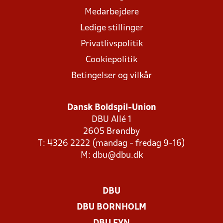
Medarbejdere
Ledige stillinger
Privatlivspolitik
Cookiepolitik
Betingelser og vilkår
Dansk Boldspil-Union
DBU Allé 1
2605 Brøndby
T: 4326 2222 (mandag - fredag 9-16)
M:
dbu@dbu.dk
DBU
DBU BORNHOLM