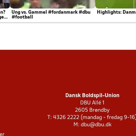
en?
Ung vs. Gammel #fordanmark #dbu
Highlights: Danma
ger
#football
Dansk Boldspil-Union
DBU Allé 1
2605 Brøndby
T: 4326 2222 (mandag - fredag 9-16
M:
dbu@dbu.dk
ger