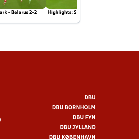
rk - Belarus 2-2
Highlights: Skotland - Danmark 4-2
J
E
DBU
DBU BORNHOLM
DBU FYN
)
DBU JYLLAND
DBU KØBENHAVN