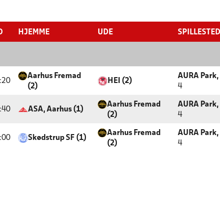
D
HJEMME
UDE
SPILLESTE
Aarhus Fremad
AURA Park, 
:20
HEI (2)
(2)
4
Aarhus Fremad
AURA Park, 
:40
ASA, Aarhus (1)
(2)
4
Aarhus Fremad
AURA Park, 
:00
Skødstrup SF (1)
(2)
4