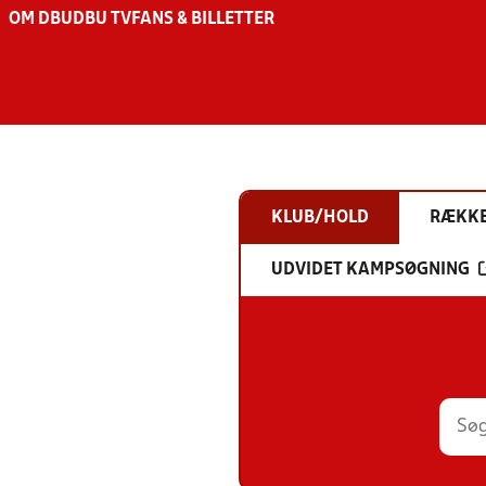
OM DBU
DBU TV
FANS & BILLETTER
KLUB/HOLD
RÆKK
UDVIDET KAMPSØGNING