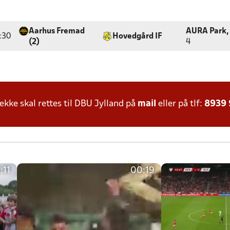
Aarhus Fremad
AURA Park, 
:30
Hovedgård IF
(2)
4
ke skal rettes til DBU Jylland på
mail
eller på tlf:
8939
:11
00:19