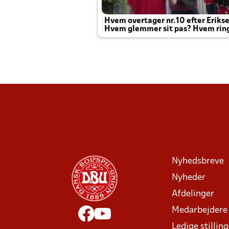
Hvem overtager nr.10 efter Eriks
Hvem glemmer sit pas? Hvem rin
Joachim altid til efter kampe?
Nyhedsbreve
Nyheder
Afdelinger
Medarbejdere
Ledige stillin