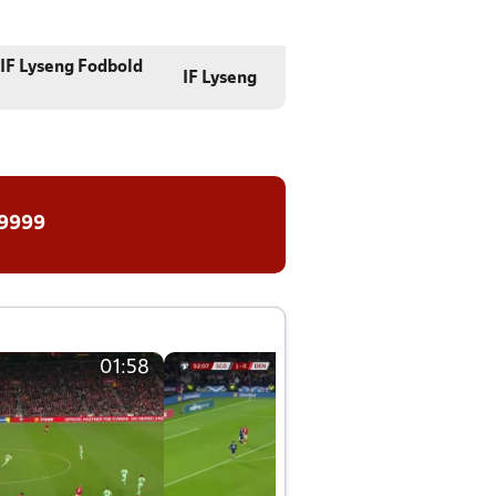
IF Lyseng Fodbold
IF Lyseng
 9999
01:58
01:58