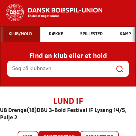
Hvad vil du søge efter?
KLUB/HOLD
RÆKKE
SPILLESTED
KAMP
INDHOLD OG NYHEDER
Find en klub eller et hold
STILLINGER, RESULTATER, KLUBBER OG
HOLD
LUND IF
U8 Drenge(18)DBU 3-Bold Festival IF Lyseng 14/5,
Pulje 2