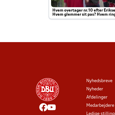
Hvem overtager nr.10 efter Eriks
Hvem glemmer sit pas? Hvem rin
Joachim altid til efter kampe?
Nyhedsbreve
Nyheder
Afdelinger
Medarbejdere
Ledige stillin