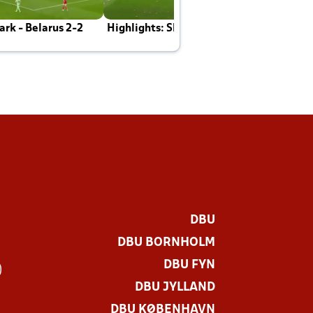
rk - Belarus 2-2
Highlights: Skotland - Danmark 4-2
J
E
DBU
DBU BORNHOLM
DBU FYN
)
DBU JYLLAND
DBU KØBENHAVN