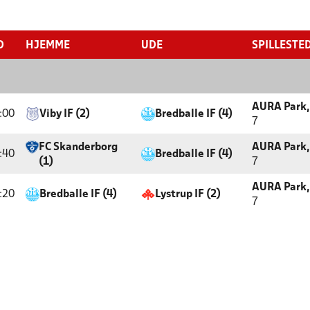
D
HJEMME
UDE
SPILLESTE
AURA Park,
:00
Viby IF (2)
Bredballe IF (4)
7
FC Skanderborg
AURA Park,
:40
Bredballe IF (4)
(1)
7
AURA Park,
:20
Bredballe IF (4)
Lystrup IF (2)
7