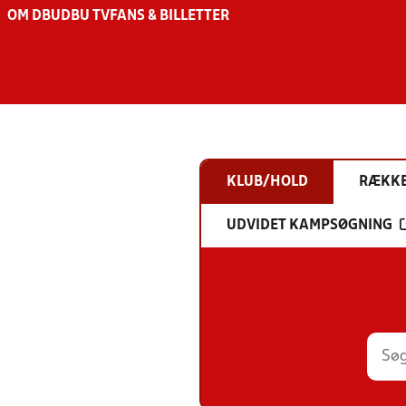
OM DBU
DBU TV
FANS & BILLETTER
KLUB/HOLD
RÆKK
UDVIDET KAMPSØGNING