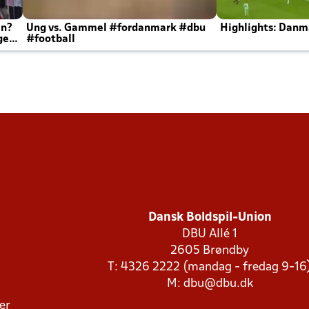
en?
Ung vs. Gammel #fordanmark #dbu
Highlights: Danma
ger
#football
Dansk Boldspil-Union
DBU Allé 1
2605 Brøndby
T: 4326 2222 (mandag - fredag 9-16
M:
dbu@dbu.dk
ger