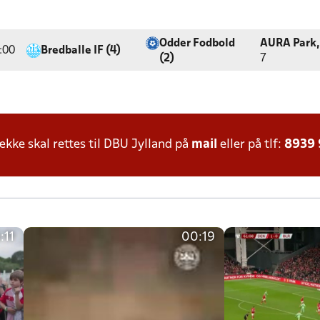
Odder Fodbold
AURA Park,
:00
Bredballe IF (4)
(2)
7
ke skal rettes til DBU Jylland på
mail
eller på tlf:
8939
:11
00:19