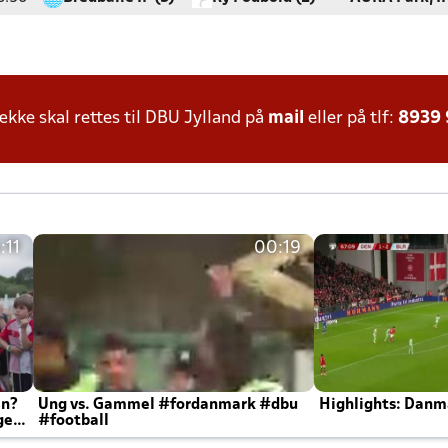
ke skal rettes til DBU Jylland på
mail
eller på tlf:
8939
:11
00:19
en?
Ung vs. Gammel #fordanmark #dbu
Highlights: Danma
ger
#football