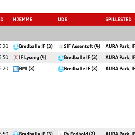
ID
HJEMME
UDE
SPILLESTED
5:20
Bredballe IF (3)
SIF Assentoft (4)
AURA Park, I
5:50
IF Lyseng (4)
Bredballe IF (3)
AURA Park, I
6:20
BMI (3)
Bredballe IF (3)
AURA Park, I
6:50
Bredballe IF (3)
Ry Fodbold (2)
AURA Park, I