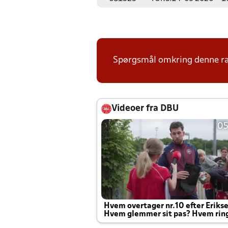
Spørgsmål omkring denne ræk
Videoer fra DBU
05
Hvem overtager nr.10 efter Eriks
Hvem glemmer sit pas? Hvem rin
Joachim altid til efter kampe?