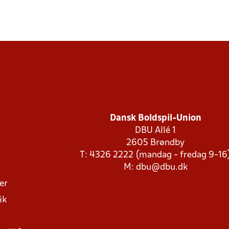
Dansk Boldspil-Union
DBU Allé 1
2605 Brøndby
T: 4326 2222 (mandag - fredag 9-16
M:
dbu@dbu.dk
ger
ik