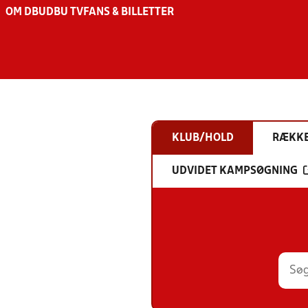
OM DBU
DBU TV
FANS & BILLETTER
KLUB/HOLD
RÆKK
UDVIDET KAMPSØGNING